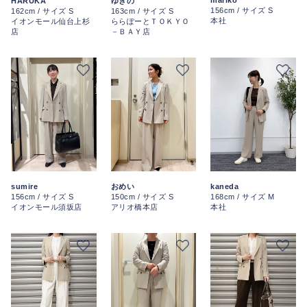
mariko
HARUKA
ゆきの
156cm / サイズ S
162cm / サイズ S
163cm / サイズ S
本社
イオンモール仙台上杉
ららぽーとＴＯＫＹＯ
店
－ＢＡＹ店
sumire
おめい
kaneda
156cm / サイズ S
150cm / サイズ S
168cm / サイズ M
イオンモール須坂店
アリオ橋本店
本社