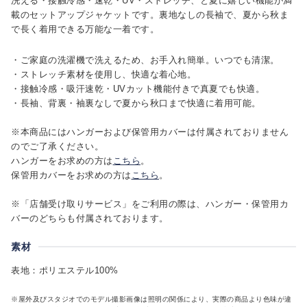
洗える・接触冷感・速乾・UV・ストレッチ、と夏に嬉しい機能が満
載のセットアップジャケットです。裏地なしの長袖で、夏から秋ま
で長く着用できる万能な一着です。
・ご家庭の洗濯機で洗えるため、お手入れ簡単。いつでも清潔。
・ストレッチ素材を使用し、快適な着心地。
・接触冷感・吸汗速乾・UVカット機能付きで真夏でも快適。
・長袖、背裏・袖裏なしで夏から秋口まで快適に着用可能。
※本商品にはハンガーおよび保管用カバーは付属されておりません
のでご了承ください。
ハンガーをお求めの方は
こちら
。
保管用カバーをお求めの方は
こちら
。
※「店舗受け取りサービス」をご利用の際は、ハンガー・保管用カ
バーのどちらも付属されております。
素材
表地：ポリエステル100%
※屋外及びスタジオでのモデル撮影画像は照明の関係により、実際の商品より色味が違