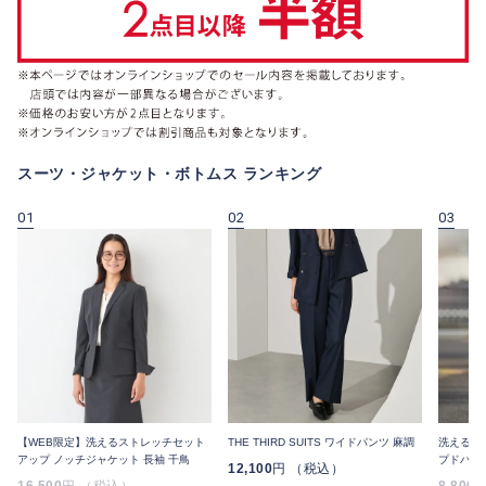
スーツ・ジャケット・ボトムス ランキング
01
02
03
【WEB限定】洗えるストレッチセット
THE THIRD SUITS ワイドパンツ 麻調
洗えるス
アップ ノッチジャケット 長袖 千鳥
プドパン
12,100
円 （税込）