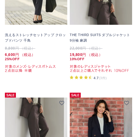
洗えるストレッチセットアップ クロッ
THE THIRD SUITS ダブルジャケット
プドパンツ 千鳥
9分袖 麻調
8,800
円 （税込）
22,000
円 （税込）
6,600
円 （税込）
19,800
円 （税込）
25%OFF
10%OFF
4.7
(3件)