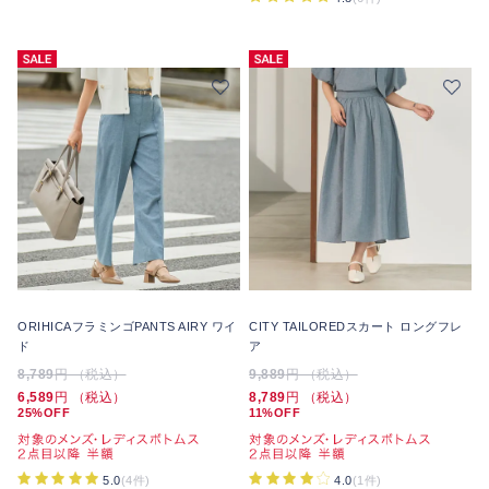
ORIHICAフラミンゴPANTS AIRY ワイ
CITY TAILOREDスカート ロングフレ
ド
ア
8,789
円 （税込）
9,889
円 （税込）
6,589
円 （税込）
8,789
円 （税込）
25%OFF
11%OFF
5.0
(4件)
4.0
(1件)