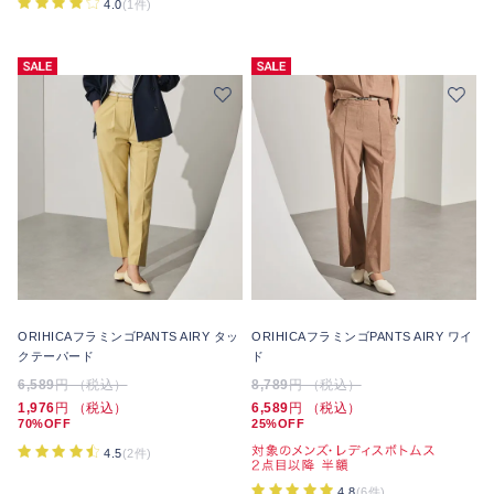
4.0
(1件)
ORIHICAフラミンゴPANTS AIRY タッ
ORIHICAフラミンゴPANTS AIRY ワイ
クテーパード
ド
6,589
円 （税込）
8,789
円 （税込）
1,976
円 （税込）
6,589
円 （税込）
70%OFF
25%OFF
4.5
(2件)
4.8
(6件)