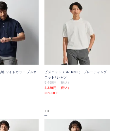
無地 ワイドカラー プルオ
ビズニット（BIZ KNIT） プレーティング
ニットTシャツ
5,489円 （税込）
4,389
円 （税込）
20
%
OFF
10