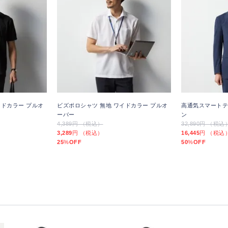
イドカラー プルオ
ビズポロシャツ 無地 ワイドカラー プルオ
高通気スマートテ
ーバー
ン
4,389円 （税込）
32,890円 （税込
3,289
円 （税込）
16,445
円 （税込
25
%
OFF
50
%
OFF