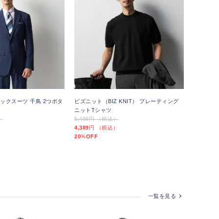
ックスーツ 千鳥 2つボタ
ビズニット（BIZ KNIT） プレーティング
ニットTシャツ
）
5,489円 （税込）
）
4,389
円 （税込）
20
%
OFF
一覧を見る