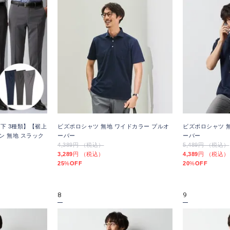
下 3種類】【裾上
ビズポロシャツ 無地 ワイドカラー プルオ
ビズポロシャツ 
ン 無地 スラック
ーバー
ーバー
4,389円 （税込）
5,489円 （税込）
3,289
円 （税込）
4,389
円 （税込）
25
%
OFF
20
%
OFF
8
9