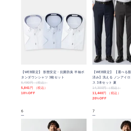
【WEB限定】 形態安定・抗菌防臭 半袖ボ
【WEB限定】 【選べる股
タンダウンシャツ 3枚セット
済み】洗える ノンアイロ
6,490円 （税込）
ス 3本セット 夏
5,841
円 （税込）
14,300円 （税込）
10
%
OFF
11,440
円 （税込）
20
%
OFF
6
7