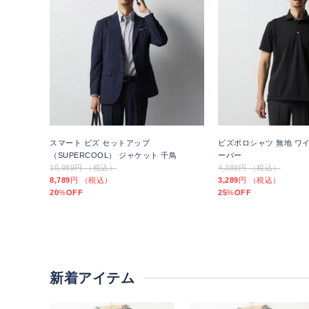
スマート ビズ セットアップ
ビズポロシャツ 無地 ワ
（SUPERCOOL） ジャケット 千鳥
ーバー
10,989円 （税込）
4,389円 （税込）
8,789
円 （税込）
3,289
円 （税込）
20
%
OFF
25
%
OFF
新着アイテム