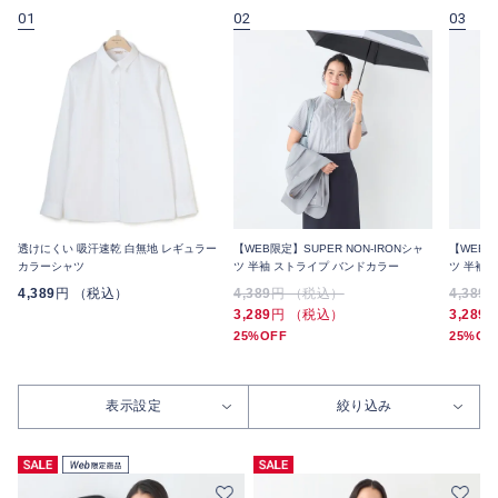
01
02
03
透けにくい 吸汗速乾 白無地 レギュラー
【WEB限定】SUPER NON-IRONシャ
【WEB限
カラーシャツ
ツ 半袖 ストライプ バンドカラー
ツ 半袖 
4,389
円 （税込）
4,389
円 （税込）
4,389
3,289
円 （税込）
3,289
25%OFF
25%OF
表示設定
絞り込み