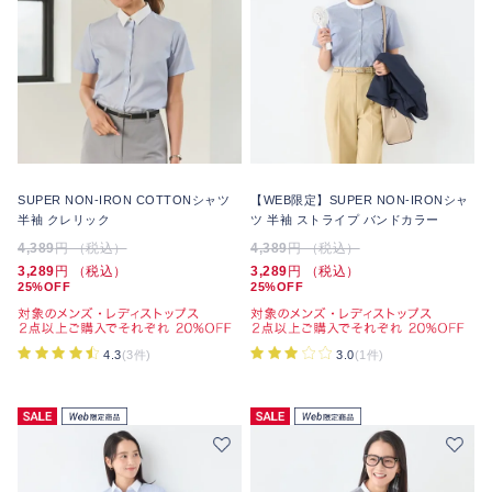
SUPER NON-IRON COTTONシャツ
【WEB限定】SUPER NON-IRONシャ
半袖 クレリック
ツ 半袖 ストライプ バンドカラー
4,389
円 （税込）
4,389
円 （税込）
3,289
円 （税込）
3,289
円 （税込）
25%OFF
25%OFF
4.3
(3件)
3.0
(1件)