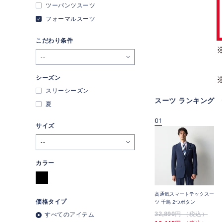
ツーパンツスーツ
フォーマルスーツ
こだわり条件
--
シーズン
スリーシーズン
スーツ ランキング
夏
09
10
01
サイズ
--
カラー
ブ
スマートテックスーツ 高
サマーフォーマルスーツ
高通気スマートテックスー
価格タイプ
レ
通気 織柄無地 2つボタン
ツ 千鳥 2つボタン
54,890
円 （税込）
イ
32,890
円 （税込）
32,890
円 （税込）
すべてのアイテム
43,890
円 （税込）