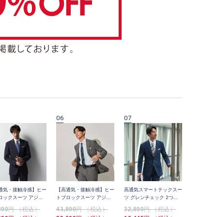
06
07
08
通気・接触冷感】ヒー
【高通気・接触冷感】ヒー
高通気スマートテックスー
【WEB限
ロックスーツ アジャ
トブロックスーツ アジャ
ツ グレンチェック 2つボ
ワークスー
ー付き 無地 2つボタ
スター付き 無地 2つボタ
タン
ッチ オー
890
円 （税込）
43,890
円 （税込）
32,890
円 （税込）
12,100
円
ン
プ ユニセ