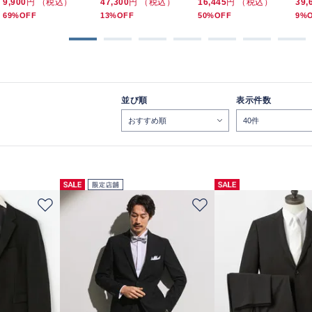
9,900
円 （税込）
47,300
円 （税込）
16,445
円 （税込）
39,
69%OFF
13%OFF
50%OFF
9%
並び順
表示件数