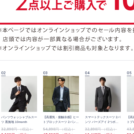
02
03
04
05
パンツウォッシャブルスー
【高通気・接触冷感】ヒー
スマートテックスーツ 2パ
【高
ツ 黒無地 10month
トブロックスーツ 2パンツ
ンツ バーズアイ 2つボタ
トブ
アジャスター付き グレン
ン
スタ
32,890
円 （税込）
54,890
円 （税込）
32,890
円 （税込）
43,
チェック 2つボタン
ン