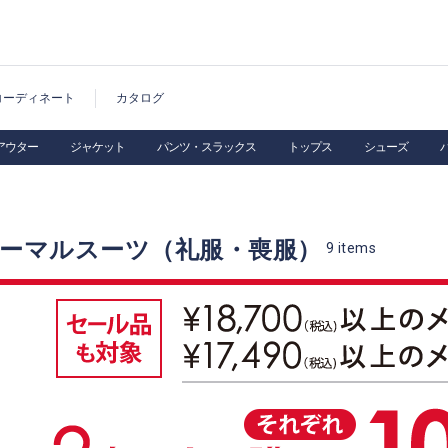
コーディネート
カタログ
アウター
ジャケット
パンツ・スラックス
トップス
シューズ
ォーマルスーツ（礼服・喪服）
9
items