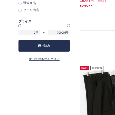
28,600
円 （税込）
16,445
円 （税込）
20%OFF
通常商品
13%OFF
50%OFF
セール商品
プライス
～
円
円
絞り込み
すべての条件をクリア