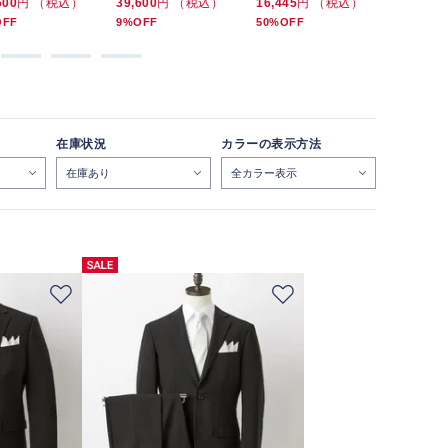
600
円 （税込）
39,600
円 （税込）
16,445
円 （税込）
10,890
円
OFF
9%OFF
50%OFF
10%OFF
在庫状況
カラーの表示方法