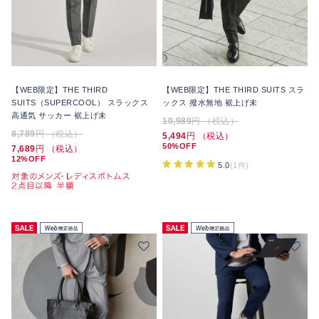
【WEB限定】THE THIRD
【WEB限定】THE THIRD SUITS スラ
SUITS（SUPERCOOL） スラックス
ックス 撥水無地 裾上げ未
高通気 サッカー 裾上げ未
10,989
円 （税込）
8,789
円 （税込）
5,494
円 （税込）
50%OFF
7,689
円 （税込）
12%OFF
5.0
(1件)