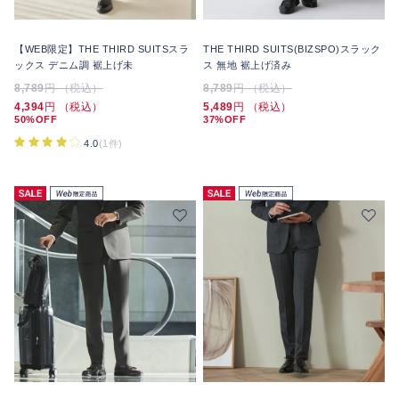
【WEB限定】THE THIRD SUITSスラ
THE THIRD SUITS(BIZSPO)スラック
ックス デニム調 裾上げ未
ス 無地 裾上げ済み
8,789
円 （税込）
8,789
円 （税込）
4,394
円 （税込）
5,489
円 （税込）
50%OFF
37%OFF
4.0
(1件)