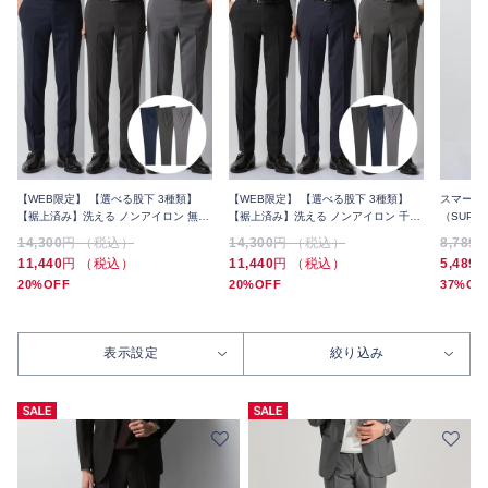
【WEB限定】 【選べる股下 3種類】
【WEB限定】 【選べる股下 3種類】
スマート
【裾上済み】洗える ノンアイロン 無地
【裾上済み】洗える ノンアイロン 千鳥
（SUPE
スラックス 3本セット 夏
スラックス 3本セット 夏
上げ済み
14,300
円 （税込）
14,300
円 （税込）
8,789
11,440
円 （税込）
11,440
円 （税込）
5,489
20%OFF
20%OFF
37%OF
表示設定
絞り込み