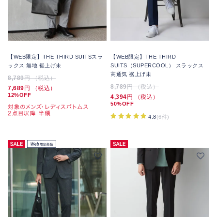
【WEB限定】THE THIRD SUITSスラ
【WEB限定】THE THIRD
ックス 無地 裾上げ未
SUITS（SUPERCOOL） スラックス
高通気 裾上げ未
8,789
円 （税込）
8,789
円 （税込）
7,689
円 （税込）
12%OFF
4,394
円 （税込）
50%OFF
4.8
(6件)