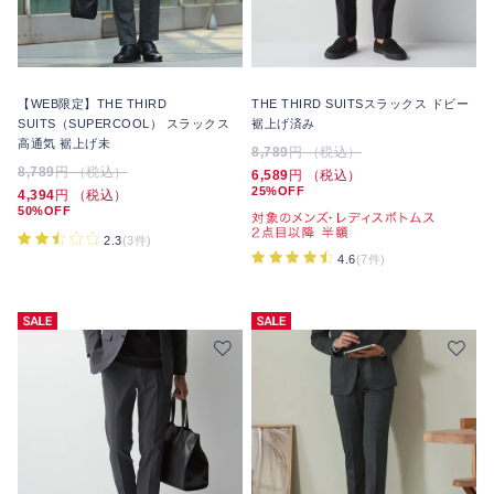
【WEB限定】THE THIRD
THE THIRD SUITSスラックス ドビー
SUITS（SUPERCOOL） スラックス
裾上げ済み
高通気 裾上げ未
8,789
円 （税込）
8,789
円 （税込）
6,589
円 （税込）
25%OFF
4,394
円 （税込）
50%OFF
2.3
(3件)
4.6
(7件)