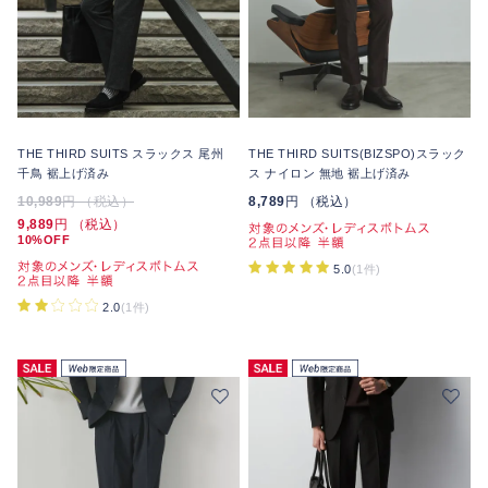
THE THIRD SUITS スラックス 尾州
THE THIRD SUITS(BIZSPO)スラック
千鳥 裾上げ済み
ス ナイロン 無地 裾上げ済み
10,989
円 （税込）
8,789
円 （税込）
9,889
円 （税込）
10%OFF
5.0
(1件)
2.0
(1件)