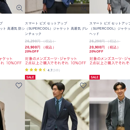
プ
スマート ビズ セットアップ
スマート ビズ セットアッ
ケット 高通気 防シ
（SUPERCOOL）ジャケット 高通気 グレ
（SUPERCOOL）ジャケ
ンチェック
ヘッド
26,290
円 （税込）
26,290
円 （税込）
20,900
円 （税込）
20,900
円 （税込）
20%OFF
20%OFF
4.7
(3件)