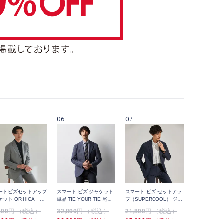
06
07
08
ートビズセットアップ
スマート ビズ ジャケット
スマート ビズ セットアッ
スマート 
ケット ORIHICA
単品 TIE YOUR TIE 尾州
プ（SUPERCOOL） ジャ
プ（SUPE
E 120'S無地
無地
ケット 高通気 防シワ 千鳥
890
円 （税込）
32,890
円 （税込）
21,890
円 （税込）
21,890
円