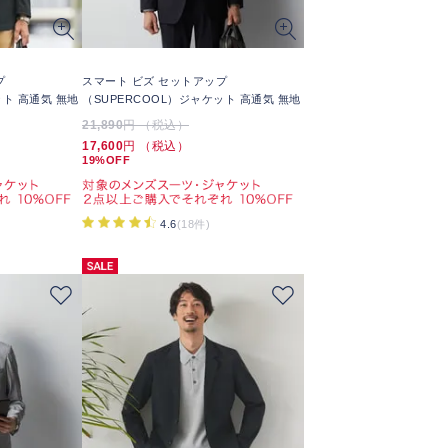
プ
スマート ビズ セットアップ
ット 高通気 無地
（SUPERCOOL）ジャケット 高通気 無地
21,890
円 （税込）
17,600
円 （税込）
19%OFF
4.6
(18件)