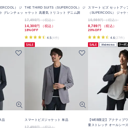
UPERCOOL） ジ
THE THIRD SUITS（SUPERCOOL） ジ
スマート ビズ セットアッ
ト グレンチェッ
ャケット 高通気 トリコット デニム調
（SUPERCOOL） ジャケ
17,490
円 （税込）
10,989
円 （税込）
14,300
円 （税込）
8,789
円 （税込）
18%OFF
20%OFF
4.5
(4件)
4.6
(27件)
単品
スマートビズジャケット 単品
【WEB限定】アクティブワ
量ストレッチ オールシーズ
17,490
円 （税込）