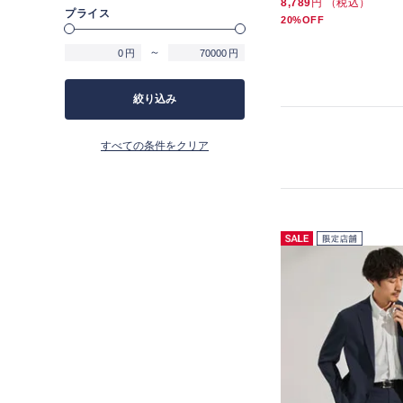
17,600
円 （税込）
17,600
円 （税込）
8,789
円 （税込）
プライス
19%OFF
19%OFF
20%OFF
～
円
円
絞り込み
すべての条件をクリア