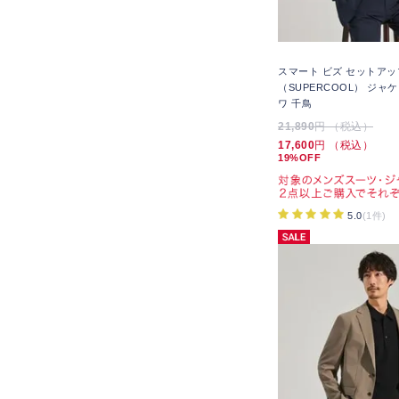
スマート ビズ セットアッ
（SUPERCOOL） ジャ
ワ 千鳥
21,890
円 （税込）
17,600
円 （税込）
19%OFF
5.0
(1件)