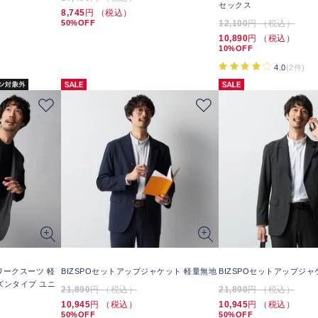
セックス
8,745
円 （税込）
50%OFF
12,100
円 （税込）
10,890
円 （税込）
10%OFF
4.0
(2件)
ワークスーツ 軽
BIZSPOセットアップジャケット 軽量無地
BIZSPOセットアップジャ
ズンタイプ ユニ
21,890
円 （税込）
21,890
円 （税込）
10,945
円 （税込）
10,945
円 （税込）
50%OFF
50%OFF