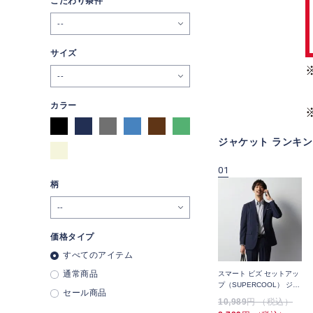
こだわり条件
--
サイズ
--
カラー
ジャケット ランキン
09
10
01
柄
価格タイプ
すべてのアイテム
通常商品
ッ
スマート ビズ セットアッ
スマート ビズ セットアッ
スマート ビズ セットアッ
ャ
プ（SUPERCOOL）ジャ
プ（SUPERCOOL）ジャ
プ（SUPERCOOL） ジャ
セール商品
ケット 高通気 デニム調無
ケット 高通気 無地
ケット 千鳥
21,890
円 （税込）
21,890
円 （税込）
10,989
円 （税込）
地