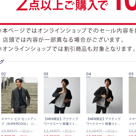
グ
02
03
04
05
スマート ビズ セットアッ
【WEB限定】アクティブ
【WEB限定】アクティブ
スマ
プ（SUPERCOOL） ジャ
ワークスーツ 軽量ストレ
ワークスーツ 軽量ストレ
ジャ
ケット 千鳥
ッチ オールシーズンタイ
ッチ オールシーズンタイ
LUX
10,989
円 （税込）
12,100
円 （税込）
12,100
円 （税込）
32,
プ ユニセックス
プ ユニセックス