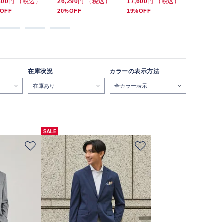
800
円 （税込）
26,290
円 （税込）
17,600
円 （税込）
17,600
円
OFF
20%OFF
19%OFF
19%OFF
在庫状況
カラーの表示方法