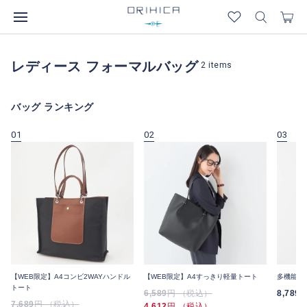
レディース フォーマルバッグ
2
items
バッグ ランキング
01
02
03
【WEB限定】A4コンビ2WAYハンドル
【WEB限定】A4すっきり軽量トート
多機能は
トート
6,589
円 （税込）
8,789
7,689
円 （税込）
4,612
円 （税込）