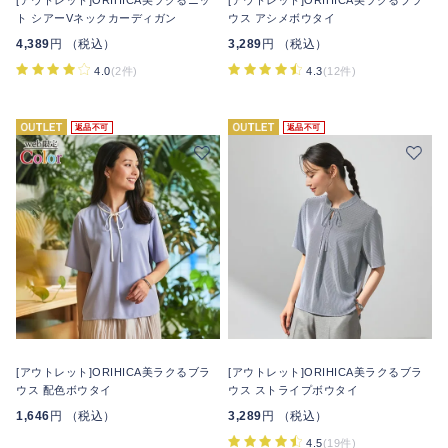
[アウトレット]ORIHICA美ラクるニッ
[アウトレット]ORIHICA美ラクるブラ
ト シアーVネックカーディガン
ウス アシメボウタイ
4,389
円 （税込）
3,289
円 （税込）
4.0
(2件)
4.3
(12件)
返品不可
返品不可
[アウトレット]ORIHICA美ラクるブラ
[アウトレット]ORIHICA美ラクるブラ
ウス 配色ボウタイ
ウス ストライプボウタイ
1,646
円 （税込）
3,289
円 （税込）
4.5
(19件)