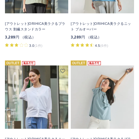
[アウトレット]ORIHICA美ラクるブラ
[アウトレット]ORIHICA美ラクるニッ
ウス 割繊スタンドカラー
ト プルオーバー
3,289
円 （税込）
3,289
円 （税込）
3.0
(1件)
4.5
(6件)
返品不可
返品不可