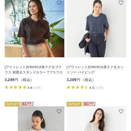
[アウトレット]ORIHICA美ラクるブラ
[アウトレット]ORIHICA美ラクるカッ
ウス 前開きスタンドカラー Tブラウス
トソー パイピング
3,289
円 （税込）
3,289
円 （税込）
4.8
(10件)
4.5
(11件)
返品不可
返品不可