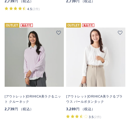
2,739
円 （税込）
2,739
円 （税込）
4.5
(2件)
返品不可
返品不可
[アウトレット]ORIHICA美ラクるニッ
[アウトレット]ORIHICA美ラクるブラ
ト クルーネック
ウス パールボタンタック
2,739
円 （税込）
3,289
円 （税込）
3.5
(2件)