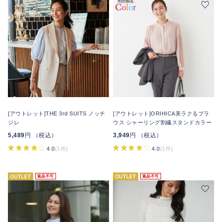
[アウトレット]THE 3rd SUITS ノッチ
[アウトレット]ORIHICA美ラクるブラ
ジレ
ウス シャーリング割繊スタンドカラー
5,489
円 （税込）
3,949
円 （税込）
4.0
(1件)
4.0
(1件)
返品不可
返品不可