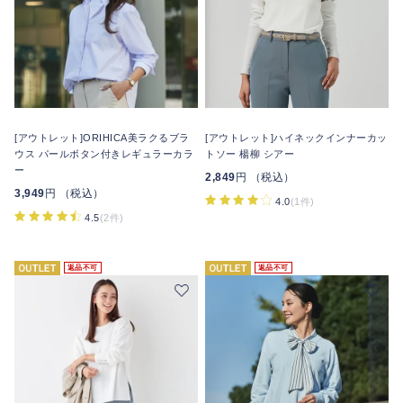
[アウトレット]ORIHICA美ラクるブラ
[アウトレット]ハイネックインナーカッ
ウス パールボタン付きレギュラーカラ
トソー 楊柳 シアー
ー
2,849
円 （税込）
3,949
円 （税込）
4.0
(1件)
4.5
(2件)
返品不可
返品不可