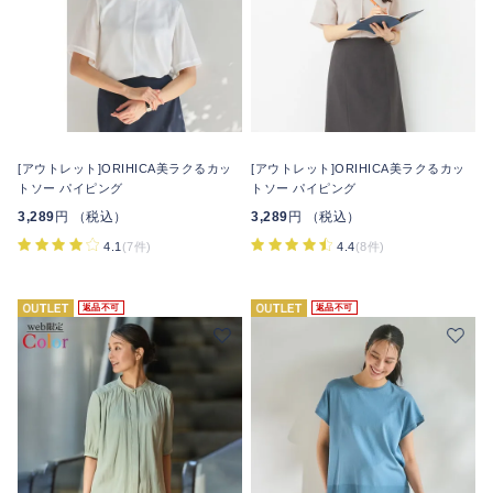
[アウトレット]ORIHICA美ラクるカッ
[アウトレット]ORIHICA美ラクるカッ
トソー パイピング
トソー パイピング
3,289
円 （税込）
3,289
円 （税込）
4.1
(7件)
4.4
(8件)
返品不可
返品不可