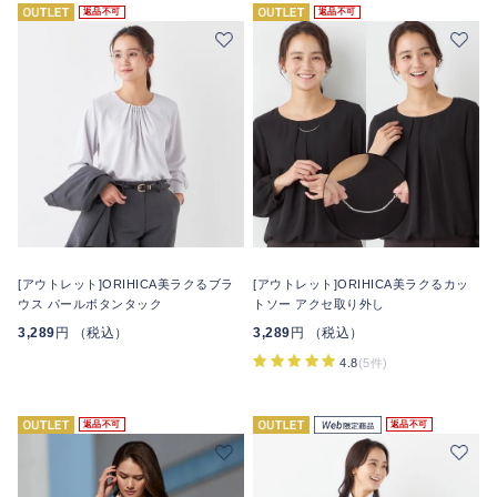
返品不可
返品不可
[アウトレット]ORIHICA美ラクるブラ
[アウトレット]ORIHICA美ラクるカッ
ウス パールボタンタック
トソー アクセ取り外し
3,289
円 （税込）
3,289
円 （税込）
4.8
(5件)
返品不可
返品不可