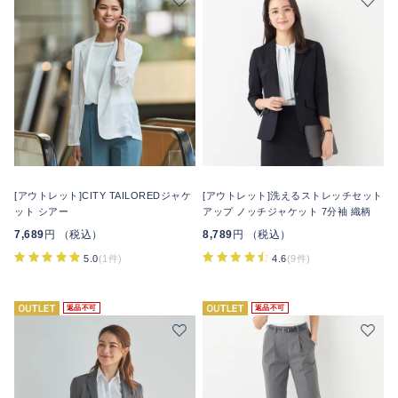
[アウトレット]CITY TAILOREDジャケ
[アウトレット]洗えるストレッチセット
ット シアー
アップ ノッチジャケット 7分袖 織柄
7,689
円 （税込）
8,789
円 （税込）
5.0
(1件)
4.6
(9件)
返品不可
返品不可