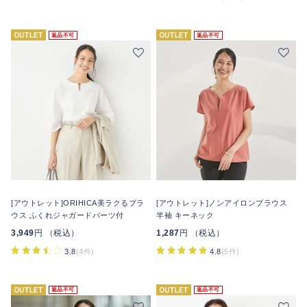
返品不可
返品不可
[アウトレット]ORIHICA美ラクるブラ
[アウトレット]ノンアイロンブラウス
ウス ふくれジャガードパーツ付
半袖 キーネック
3,949
円 （税込）
1,287
円 （税込）
3.8
(4件)
4.8
(5件)
返品不可
返品不可