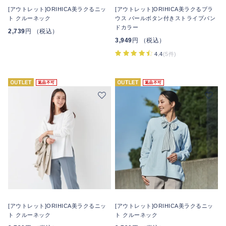
[アウトレット]ORIHICA美ラクるニッ
[アウトレット]ORIHICA美ラクるブラ
ト クルーネック
ウス パールボタン付きストライプバン
ドカラー
2,739
円 （税込）
3,949
円 （税込）
4.4
(5件)
返品不可
返品不可
[アウトレット]ORIHICA美ラクるニッ
[アウトレット]ORIHICA美ラクるニッ
ト クルーネック
ト クルーネック