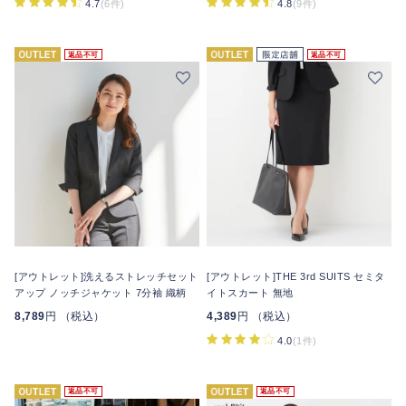
4.7
(6件)
4.8
(9件)
返品不可
返品不可
[アウトレット]洗えるストレッチセット
[アウトレット]THE 3rd SUITS セミタ
アップ ノッチジャケット 7分袖 織柄
イトスカート 無地
8,789
円 （税込）
4,389
円 （税込）
4.0
(1件)
返品不可
返品不可