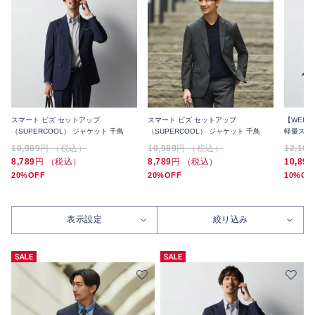
スマート ビズ セットアップ
スマート ビズ セットアップ
【WEB
（SUPERCOOL） ジャケット 千鳥
（SUPERCOOL） ジャケット 千鳥
軽量スト
ユニセッ
10,989
円 （税込）
10,989
円 （税込）
12,100
8,789
円 （税込）
8,789
円 （税込）
10,890
20%OFF
20%OFF
10%OF
表示設定
絞り込み