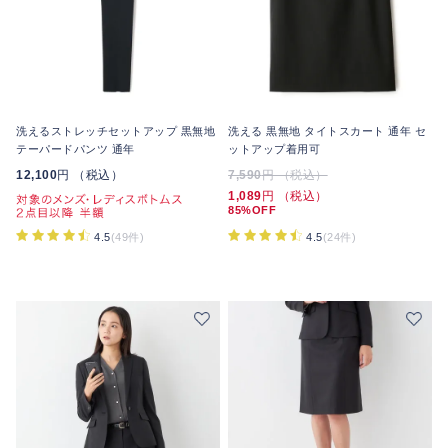
洗えるストレッチセットアップ 黒無地
洗える 黒無地 タイトスカート 通年 セ
テーパードパンツ 通年
ットアップ着用可
12,100
円 （税込）
7,590
円 （税込）
1,089
円 （税込）
85%OFF
4.5
(24件)
4.5
(49件)