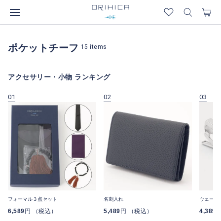
ポケットチーフ
15
items
アクセサリー・小物 ランキング
01
02
03
フォーマル３点セット
名刺入れ
ウェーブ
6,589
円 （税込）
5,489
円 （税込）
4,389