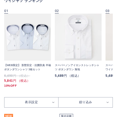
ワイシャツ ランキング
01
02
03
【WEB限定】 形態安定・抗菌防臭 半袖
スーパーノンアイロンストレッチシャ
スーパー
ボタンダウンシャツ 3枚セット
ツ ボタンダウン 無地
ワイドカ
6,490
円 （税込）
5,489
円 （税込）
5,489
5,841
円 （税込）
10%OFF
表示設定
絞り込み