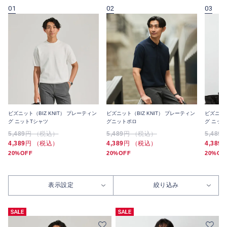
01
02
03
ビズニット（BIZ KNIT） プレーティン
ビズニット（BIZ KNIT） プレーティン
ビズニット
グ ニットTシャツ
グニットポロ
グ ニッ
5,489
円 （税込）
5,489
円 （税込）
5,489
4,389
円 （税込）
4,389
円 （税込）
4,389
20%OFF
20%OFF
20%OF
表示設定
絞り込み