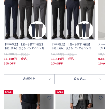
【WEB限定】 【選べる股下 3種類】
【WEB限定】 【選べる股下 3種類】
スマート
【裾上済み】洗える ノンアイロン 無地
【裾上済み】洗える ノンアイロン 千鳥
（SUPE
スラックス 3本セット 夏
スラックス 3本セット 夏
ピンヘッ
14,300
円 （税込）
14,300
円 （税込）
10,989
11,440
円 （税込）
11,440
円 （税込）
9,889
20%OFF
20%OFF
10%OF
表示設定
絞り込み