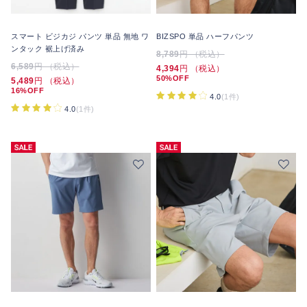
スマート ビジカジ パンツ 単品 無地 ワ
BIZSPO 単品 ハーフパンツ
ンタック 裾上げ済み
8,789
円 （税込）
6,589
円 （税込）
4,394
円 （税込）
50%OFF
5,489
円 （税込）
16%OFF
4.0
(1件)
4.0
(1件)