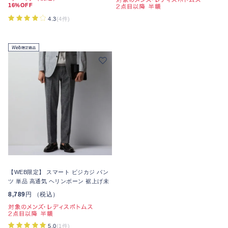
16%OFF
4.3
(4件)
【WEB限定】 スマート ビジカジ パン
ツ 単品 高通気 ヘリンボーン 裾上げ未
8,789
円 （税込）
5.0
(1件)