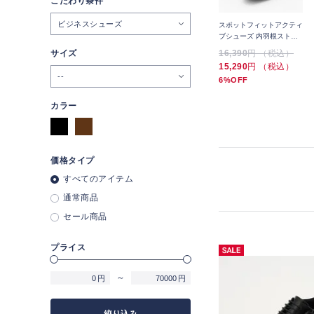
こだわり条件
ビジネスシューズ
プ
ORIHICA LUXE 姫路レザ
ORIHICA LUXE 姫路レザ
スポットフィットアクティ
ーシューズ コインローフ
ーシューズ コインローフ
ブシューズ 内羽根ストレ
ァー
ァー
ートチップ
21,890
サイズ
円 （税込）
21,890
円 （税込）
16,390
円 （税込）
19,690
円 （税込）
19,690
円 （税込）
15,290
円 （税込）
--
10%OFF
10%OFF
6%OFF
カラー
価格タイプ
すべてのアイテム
通常商品
セール商品
プライス
～
円
円