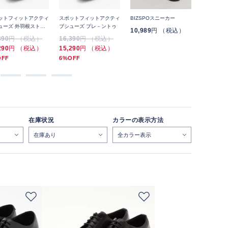
ットフィットアクティ
スポットフィットアクティ
BIZSPOスニーカー
スケッチャ
ューズ 外羽根ストレ
ブシューズ プレ－ントゥ
インズ ス
10,989
円 （税込）
チップ
GARZA
390
円 （税込）
16,390
円 （税込）
12,650
円
290
円 （税込）
15,290
円 （税込）
OFF
6%OFF
在庫状況
カラーの表示方法