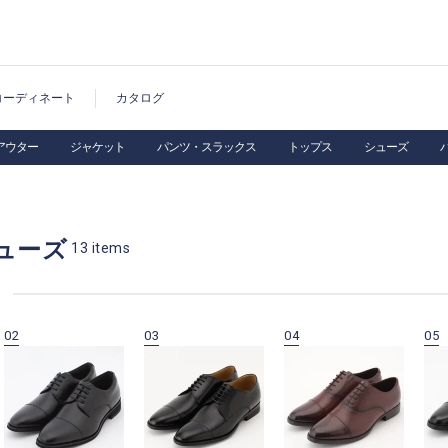
コーディネート
カタログ
アウター
ジャケット
パンツ・スラックス
トップス
シューズ
ューズ
13
items
02
03
04
05