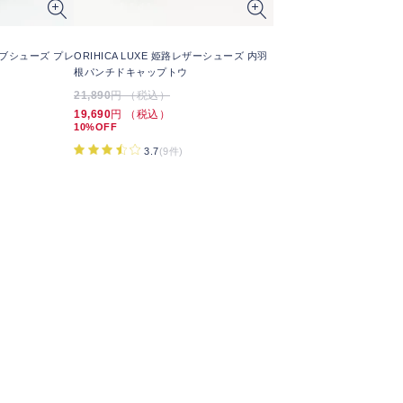
ブシューズ プレ
ORIHICA LUXE 姫路レザーシューズ 内羽
根パンチドキャップトウ
21,890
円 （税込）
19,690
円 （税込）
10%OFF
3.7
(9件)