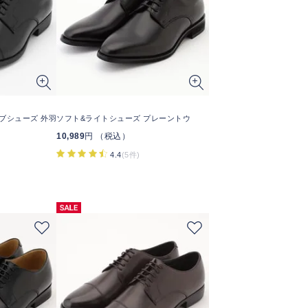
ブシューズ 外羽
ソフト&ライトシューズ プレーントウ
10,989
円 （税込）
4.4
(5件)