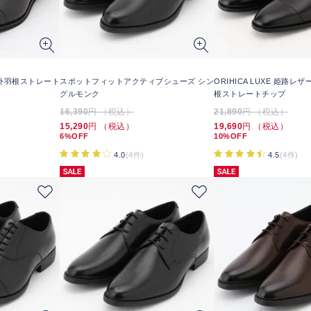
外羽根ストレート
スポットフィットアクティブシューズ シン
ORIHICA LUXE 姫路レ
グルモンク
根ストレートチップ
16,390
円 （税込）
21,890
円 （税込）
15,290
円 （税込）
19,690
円 （税込）
6%OFF
10%OFF
4.0
(4件)
4.5
(4件)