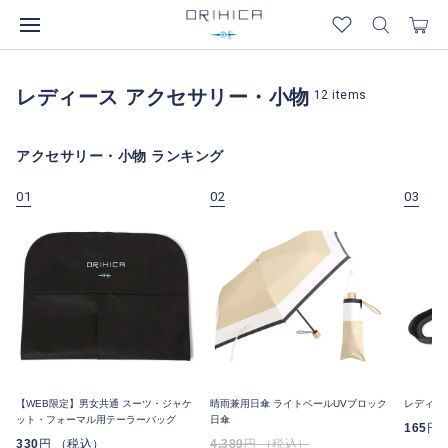
レディース アクセサリー・小物
12
items
アクセサリー・小物 ランキング
01
02
03
【WEB限定】男女共通 スーツ・ジャケ
晴雨兼用日傘 ライトベールUVブロック
レディス
ット・フォーマル用テーラーバッグ
日傘
165
円
330
円 （税込）
4,389
円 （税込）