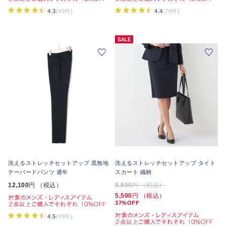
4.3
(43件)
4.4
(79件)
洗えるストレッチセットアップ 黒無地
洗えるストレッチセットアップ タイト
テーパードパンツ 通年
スカート 織柄
12,100
円 （税込）
8,800
円 （税込）
5,500
円 （税込）
37%OFF
4.5
(49件)