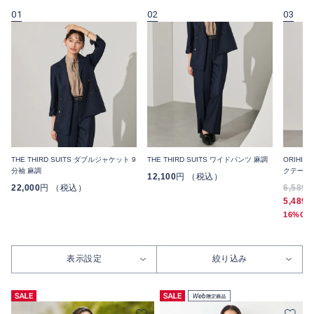
01
02
03
THE THIRD SUITS ダブルジャケット 9
THE THIRD SUITS ワイドパンツ 麻調
ORIHIC
分袖 麻調
クテーパ
12,100
円 （税込）
22,000
円 （税込）
6,589
5,489
16%OF
表示設定
絞り込み