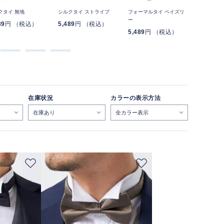
クタイ 無地
シルクタイ ストライプ
フォーマルタイ ペイズリ
NON-IR
ー
タイ スト
89
円 （税込）
5,489
円 （税込）
5,489
円 （税込）
4,389
円
在庫状況
カラーの表示方法