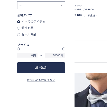
ブル
NON-IRONウォッシャブル
NON-IRONウォッシャブル
JAPAN
タイ ストライプ
タイ チェック
MADE（ORIHICA
LUXE）ネクタイ ブラタク
4,389
円 （税込）
価格タイプ
4,389
円 （税込）
7,689
円 （税込）
ストライプ
すべてのアイテム
通常商品
セール商品
プライス
～
円
円
絞り込み
すべての条件をクリア