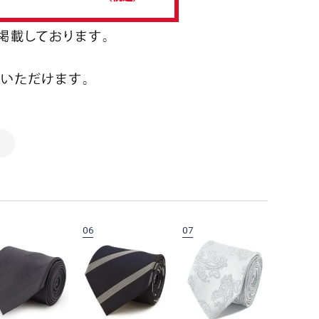
06
07
08