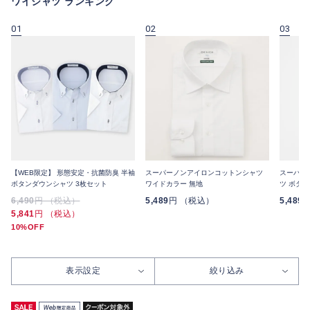
ワイシャツ ランキング
01
02
03
【WEB限定】 形態安定・抗菌防臭 半袖
スーパーノンアイロンコットンシャツ
スーパー
ボタンダウンシャツ 3枚セット
ワイドカラー 無地
ツ ボタ
6,490
円 （税込）
5,489
円 （税込）
5,489
5,841
円 （税込）
10%OFF
表示設定
絞り込み