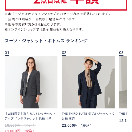
スーツ・ジャケット・ボトムス ランキング
01
02
03
【WEB限定】洗えるストレッチセット
THE THIRD SUITS ダブルジャケット 9
THE TH
アップ ノッチジャケット 長袖 千鳥
分袖 麻調
12,100
16,500
円 （税込）
22,000
円 （税込）
11,000
円 （税込）