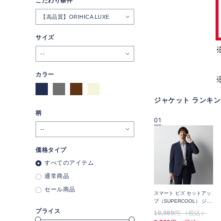
こだわり条件
【高品質】ORIHICA LUXE
サイズ
--
カラー
ジャケット ランキン
柄
09
10
01
価格タイプ
すべてのアイテム
通常商品
セール商品
ッ
スマート ビズ セットアッ
スマート ビズ セットアッ
スマート ビズ セットアッ
ャ
プ（SUPERCOOL）ジャ
プ（SUPERCOOL）ジャ
プ（SUPERCOOL） ジャ
ケット 高通気 デニム調無
ケット 高通気 無地
ケット 千鳥
プライス
21,890
円 （税込）
21,890
円 （税込）
10,989
円 （税込）
地