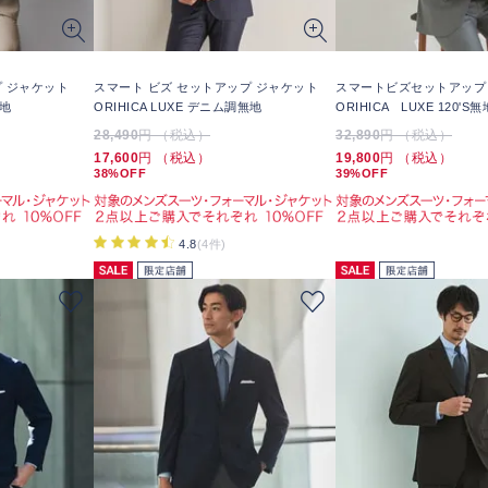
 ジャケット
スマート ビズ セットアップ ジャケット
スマートビズセットアップ
無地
ORIHICA LUXE デニム調無地
ORIHICA LUXE 120'S無
28,490
円 （税込）
32,890
円 （税込）
17,600
円 （税込）
19,800
円 （税込）
38%OFF
39%OFF
4.8
(4件)