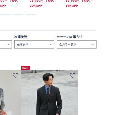
800
円 （税込）
26,290
円 （税込）
17,600
円 （税込）
17,600
円
OFF
20%OFF
19%OFF
19%OFF
在庫状況
カラーの表示方法