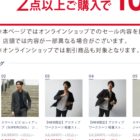
グ
02
03
04
05
スマート ビズ セットアッ
【WEB限定】アクティブ
【WEB限定】アクティブ
スマ
プ（SUPERCOOL） ジャ
ワークスーツ 軽量ストレ
ワークスーツ 軽量ストレ
ジャ
ケット 千鳥
ッチ オールシーズンタイ
ッチ オールシーズンタイ
LUX
10,989
円 （税込）
12,100
円 （税込）
12,100
円 （税込）
32,
プ ユニセックス
プ ユニセックス