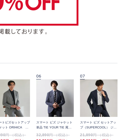
06
07
08
ートビズセットアップ
スマート ビズ ジャケット
スマート ビズ セットアッ
スマート 
ケット ORIHICA
単品 TIE YOUR TIE 尾州
プ（SUPERCOOL） ジャ
プ（SUPE
E 120'S無地
無地
ケット 高通気 防シワ 千鳥
890
円 （税込）
32,890
円 （税込）
21,890
円 （税込）
21,890
円