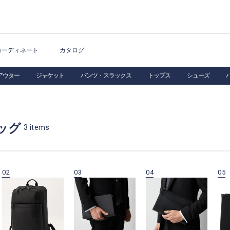
コーディネート
カタログ
アウター
ジャケット
パンツ・スラックス
トップス
シューズ
ッグ
3
items
02
03
04
05