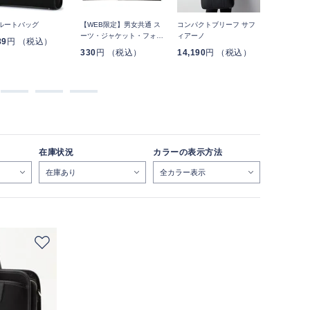
ルートバッグ
【WEB限定】男女共通 ス
コンパクトブリーフ サフ
ガーメント
ーツ・ジャケット・フォー
ィアーノ
89
円 （税込）
8,789
円
マル用テーラーバッグ
330
円 （税込）
14,190
円 （税込）
在庫状況
カラーの表示方法