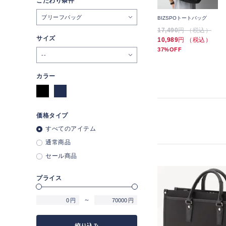
こだわり条件
ブリーフバッグ
スマートトートバッグ シ
トラベラーバックパック
BIZSPOトートバッグ
ボ合皮
17,490
円 （税込）
17,490
円 （税込）
10,989
サイズ
円 （税込）
10,989
円 （税込）
37%OFF
--
カラー
価格タイプ
すべてのアイテム
通常商品
セール商品
プライス
～
円
円