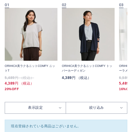
01
02
03
ORIHICA美ラクるニットCOMFY ニッ
ORIHICA美ラクるニットCOMFY トッ
ORIHI
トT
パーカーディガン
ーラメV
5,489
円 （税込）
4,389
円 （税込）
6,589
4,389
円 （税込）
5,489
20%OFF
16%OF
表示設定
絞り込み
現在登録されている商品はございません。