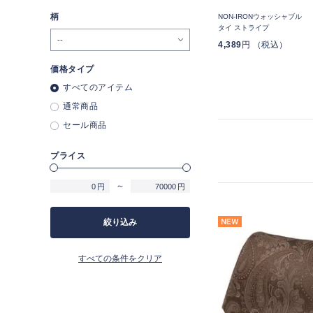
柄
リ
NON-IRONウォッシャブル
NON-IRONウォッシャブル
NON-IRONウォッシャブル
タイ ストライプ
タイ ドット
タイ ストライプ
4,389
円 （税込）
4,389
円 （税込）
4,389
円 （税込）
価格タイプ
すべてのアイテム
通常商品
セール商品
プライス
～
円
円
絞り込み
すべての条件をクリア