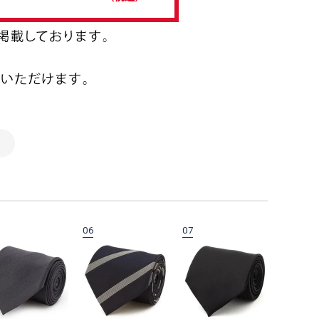
06
07
08