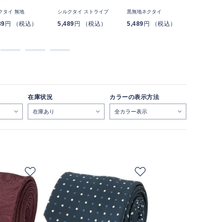
クタイ 無地
シルクタイ ストライプ
黒無地ネクタイ
フォーマル
ー
89
円 （税込）
5,489
円 （税込）
5,489
円 （税込）
5,489
円
在庫状況
カラーの表示方法