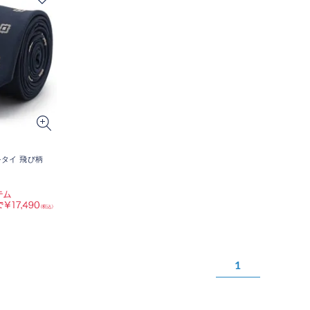
ルタイ 飛び柄
1