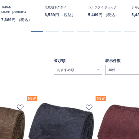
JAPAN
黒無地ネクタイ
シルクタイ チェック
シル
MADE（ORIHICA
6,589
円 （税込）
5,489
円 （税込）
5,4
LUXE）ネクタイ ブラタク
7,689
円 （税込）
ストライプ
並び順
表示件数