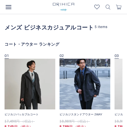
メンズ ビジネスカジュアルコート
5
items
コート・アウター ランキング
01
02
03
ビジカジパッカブルコート
ビジカジスタンドアウター 2WAY
ビジカジ
17,490
円 （税込）
10,989
円 （税込）
10,989
8,745
円 （税込）
8,789
円 （税込）
8,789