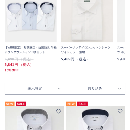
【WEB限定】 形態安定・抗菌防臭 半袖
スーパーノンアイロンコットンシャツ
スーパー
ボタンダウンシャツ 3枚セット
ワイドカラー 無地
ツ ボタ
6,490
円 （税込）
5,489
円 （税込）
5,489
5,841
円 （税込）
10%OFF
表示設定
絞り込み