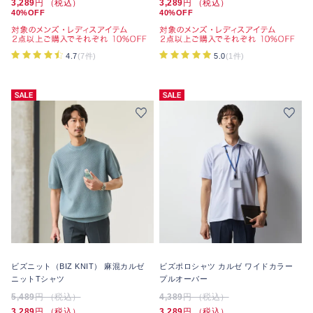
3,289
円 （税込）
3,289
円 （税込）
40%OFF
40%OFF
4.7
(7件)
5.0
(1件)
ビズニット（BIZ KNIT） 麻混カルゼ
ビズポロシャツ カルゼ ワイドカラー
ニットTシャツ
プルオーバー
5,489
円 （税込）
4,389
円 （税込）
3,289
円 （税込）
3,289
円 （税込）