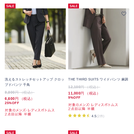
洗えるストレッチセットアップ クロッ
THE THIRD SUITS ワイドパンツ 麻調
プドパンツ 千鳥
12,100
円 （税込）
8,800
円 （税込）
11,000
円 （税込）
9%OFF
6,600
円 （税込）
25%OFF
4.5
(2件)