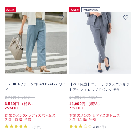
ORIHICAフラミンゴPANTS AIRY ワイ
【WEB限定】エアーテックスパンセッ
ド
トアップ クロップドパンツ 無地
8,789
円 （税込）
14,300
円 （税込）
6,589
円 （税込）
11,000
円 （税込）
25%OFF
23%OFF
5.0
(4件)
3.0
(2件)