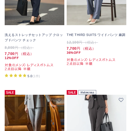
洗えるストレッチセットアップ クロッ
THE THIRD SUITS ワイドパンツ 麻調
プドパンツ チェック
12,100
円 （税込）
8,800
円 （税込）
7,700
円 （税込）
36%OFF
7,700
円 （税込）
12%OFF
5.0
(1件)