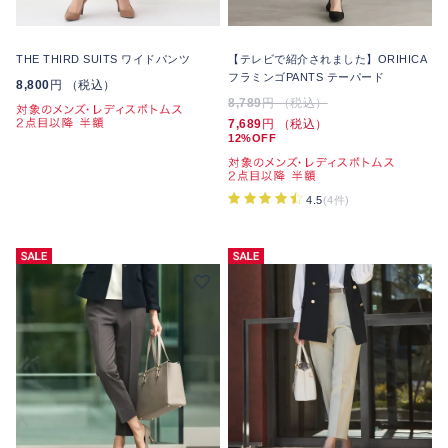
THE THIRD SUITS ワイドパンツ
【テレビで紹介されました】ORIHICA
フラミンゴPANTS テーパード
8,800
円 （税込）
8,789
円 （税込）
7,689
円 （税込）
12%OFF
4.5
(4件)