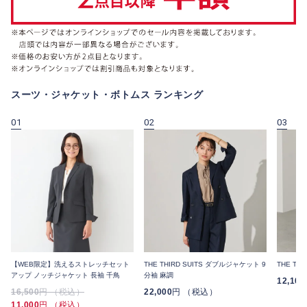
スーツ・ジャケット・ボトムス ランキング
01
02
03
【WEB限定】洗えるストレッチセット
THE THIRD SUITS ダブルジャケット 9
THE TH
アップ ノッチジャケット 長袖 千鳥
分袖 麻調
12,100
16,500
円 （税込）
22,000
円 （税込）
11,000
円 （税込）