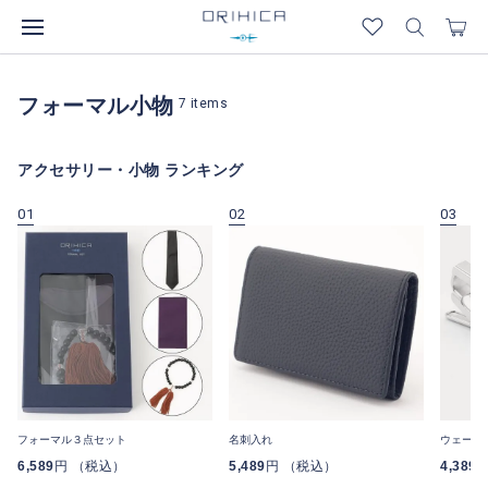
フォーマル小物
7
items
アクセサリー・小物 ランキング
01
02
03
フォーマル３点セット
名刺入れ
ウェーブ
6,589
円 （税込）
5,489
円 （税込）
4,389