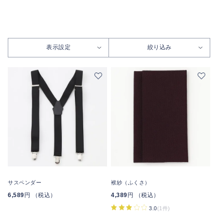
表示設定
絞り込み
サスペンダー
袱紗（ふくさ）
6,589
円 （税込）
4,389
円 （税込）
3.0
(1件)