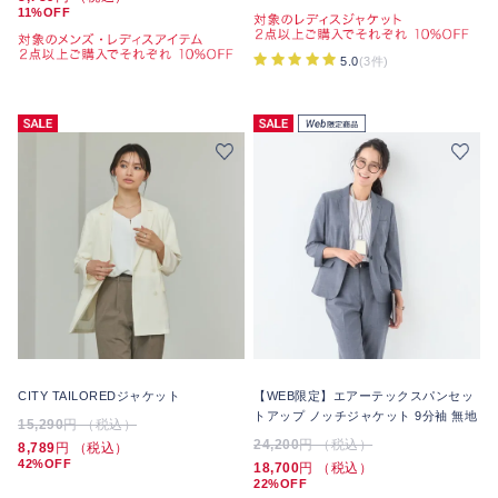
11%OFF
5.0
(3件)
CITY TAILOREDジャケット
【WEB限定】エアーテックスパンセッ
トアップ ノッチジャケット 9分袖 無地
15,290
円 （税込）
24,200
円 （税込）
8,789
円 （税込）
42%OFF
18,700
円 （税込）
22%OFF