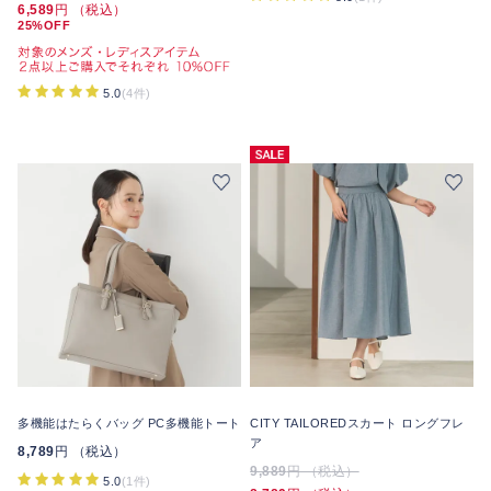
6,589
円 （税込）
25%OFF
5.0
(4件)
多機能はたらくバッグ PC多機能トート
CITY TAILOREDスカート ロングフレ
ア
8,789
円 （税込）
9,889
円 （税込）
5.0
(1件)