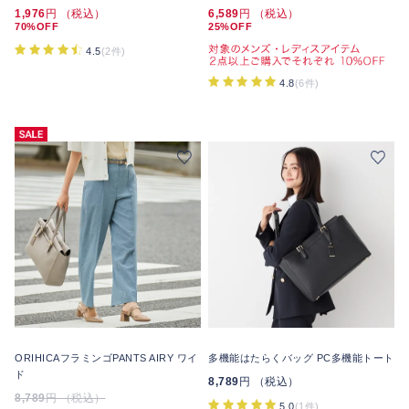
1,976
円 （税込）
6,589
円 （税込）
70%OFF
25%OFF
4.5
(2件)
4.8
(6件)
ORIHICAフラミンゴPANTS AIRY ワイ
多機能はたらくバッグ PC多機能トート
ド
8,789
円 （税込）
8,789
円 （税込）
5.0
(1件)