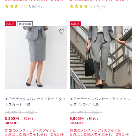
3.0
(2件)
4.0
(1件)
エアーテックスパンセットアップ タイ
エアーテックスパンセットアップ クロ
トスカート 千鳥
ップドパンツ 千鳥
14,300
円 （税込）
14,300
円 （税込）
8,800
円 （税込）
9,900
円 （税込）
38%OFF
30%OFF