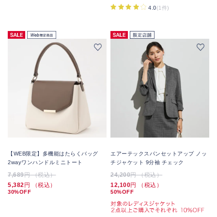
4.0
(1件)
【WEB限定】多機能はたらくバッグ
エアーテックスパンセットアップ ノッ
2wayワンハンドルミニトート
チジャケット 9分袖 チェック
7,689
円 （税込）
24,200
円 （税込）
5,382
円 （税込）
12,100
円 （税込）
30%OFF
50%OFF