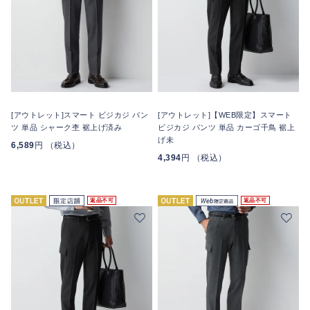
[アウトレット]スマート ビジカジ パン
[アウトレット]【WEB限定】スマート
ツ 単品 シャーク杢 裾上げ済み
ビジカジ パンツ 単品 カーゴ千鳥 裾上
げ未
6,589
円 （税込）
4,394
円 （税込）
返品不可
返品不可