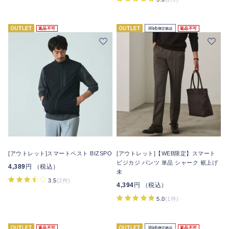
返品不可
返品不可
[アウトレット]スマートベスト BIZSPO
[アウトレット]【WEB限定】スマート
ビジカジ パンツ 単品 シャーク 裾上げ
4,389
円 （税込）
未
3.5
(2件)
4,394
円 （税込）
5.0
(1件)
返品不可
返品不可