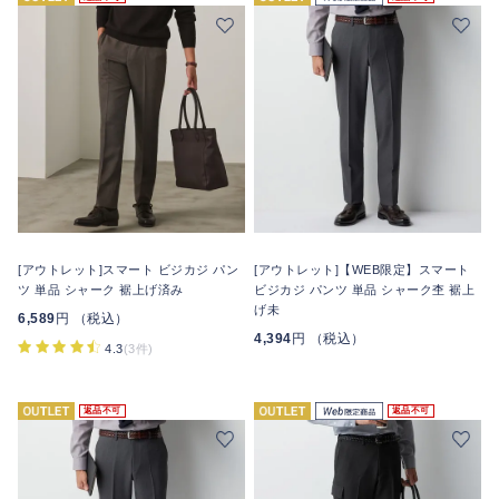
[アウトレット]スマート ビジカジ パン
[アウトレット]【WEB限定】スマート
ツ 単品 シャーク 裾上げ済み
ビジカジ パンツ 単品 シャーク杢 裾上
げ未
6,589
円 （税込）
4,394
円 （税込）
4.3
(3件)
返品不可
返品不可