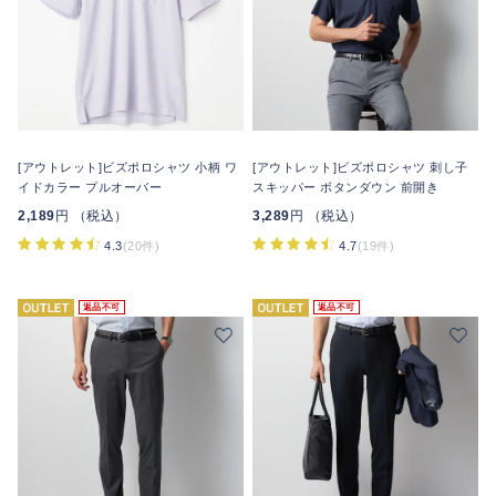
[アウトレット]ビズポロシャツ 小柄 ワ
[アウトレット]ビズポロシャツ 刺し子
イドカラー プルオーバー
スキッパー ボタンダウン 前開き
2,189
円 （税込）
3,289
円 （税込）
4.3
(20件)
4.7
(19件)
返品不可
返品不可