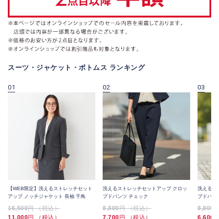
スーツ・ジャケット・ボトムス ランキング
01
02
03
【WEB限定】洗えるストレッチセット
洗えるストレッチセットアップ クロッ
洗えるス
アップ ノッチジャケット 長袖 千鳥
プドパンツ チェック
プドパン
16,500
円 （税込）
8,800
円 （税込）
8,800
11,000
円 （税込）
7,700
円 （税込）
6,600