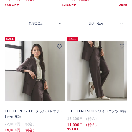
33%OFF
12%OFF
25%OF
表示設定
絞り込み
THE THIRD SUITS ダブルジャケット
THE THIRD SUITS ワイドパンツ 麻調
9分袖 麻調
12,100
円 （税込）
22,000
円 （税込）
11,000
円 （税込）
9%OFF
19,800
円 （税込）