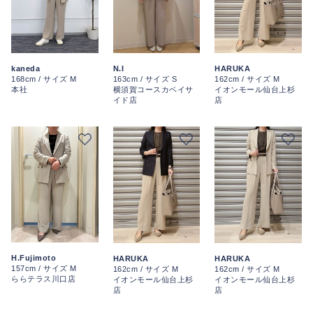
N.I
kaneda
HARUKA
163cm / サイズ S
168cm / サイズ M
162cm / サイズ M
横須賀コースカベイサ
本社
イオンモール仙台上杉
イド店
店
H.Fujimoto
HARUKA
HARUKA
157cm / サイズ M
162cm / サイズ M
162cm / サイズ M
ららテラス川口店
イオンモール仙台上杉
イオンモール仙台上杉
店
店