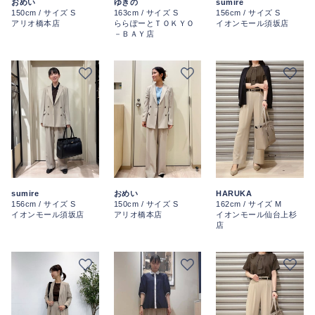
おめい
ゆきの
sumire
150cm / サイズ S
163cm / サイズ S
156cm / サイズ S
アリオ橋本店
ららぽーとＴＯＫＹＯ
イオンモール須坂店
－ＢＡＹ店
sumire
おめい
HARUKA
156cm / サイズ S
150cm / サイズ S
162cm / サイズ M
イオンモール須坂店
アリオ橋本店
イオンモール仙台上杉
店