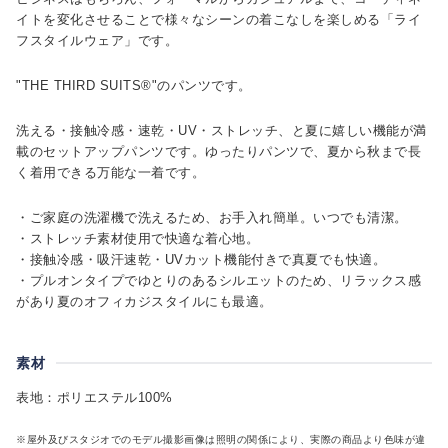
イトを変化させることで様々なシーンの着こなしを楽しめる「ライ
フスタイルウェア」です。
"THE THIRD SUITS®"のパンツです。
洗える・接触冷感・速乾・UV・ストレッチ、と夏に嬉しい機能が満
載のセットアップパンツです。ゆったりパンツで、夏から秋まで長
く着用できる万能な一着です。
・ご家庭の洗濯機で洗えるため、お手入れ簡単。いつでも清潔。
・ストレッチ素材使用で快適な着心地。
・接触冷感・吸汗速乾・UVカット機能付きで真夏でも快適。
・プルオンタイプでゆとりのあるシルエットのため、リラックス感
があり夏のオフィカジスタイルにも最適。
素材
表地：ポリエステル100%
※屋外及びスタジオでのモデル撮影画像は照明の関係により、実際の商品より色味が違