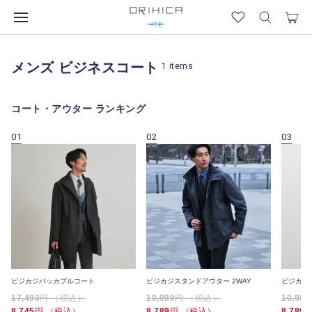
メンズ ビジネスコート
1
items
コート・アウター ランキング
01
02
03
ビジカジパッカブルコート
ビジカジスタンドアウター 2WAY
ビジカジ
17,490
円 （税込）
10,989
円 （税込）
10,989
8,745
円 （税込）
8,789
円 （税込）
8,789