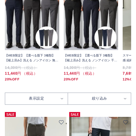
【WEB限定】 【選べる股下 3種類】
【WEB限定】 【選べる股下 3種類】
スマート 
【裾上済み】洗える ノンアイロン 無地
【裾上済み】洗える ノンアイロン 千鳥
感 組織
スラックス 3本セット 夏
スラックス 3本セット 夏
14,300
円 （税込）
14,300
円 （税込）
8,789
11,440
円 （税込）
11,440
円 （税込）
7,689
20%OFF
20%OFF
12%OF
表示設定
絞り込み