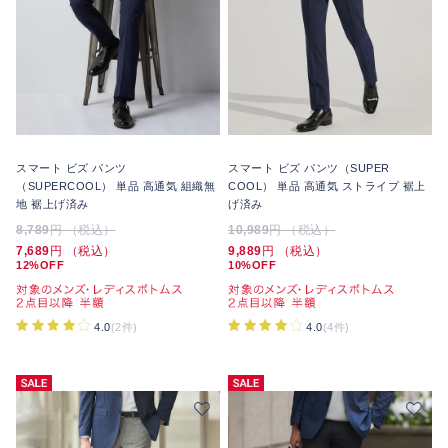
スマート ビズ パンツ
スマート ビズ パンツ（SUPER
（SUPERCOOL） 単品 高通気 組織無
COOL） 単品 高通気 ストライプ 裾上
地 裾上げ済み
げ済み
8,789
円 （税込）
10,989
円 （税込）
7,689
円 （税込）
9,889
円 （税込）
12%OFF
10%OFF
4.0
(2件)
4.0
(4件)