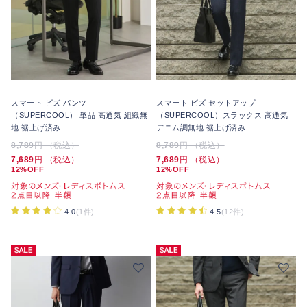
スマート ビズ パンツ
スマート ビズ セットアップ
（SUPERCOOL） 単品 高通気 組織無
（SUPERCOOL）スラックス 高通気
地 裾上げ済み
デニム調無地 裾上げ済み
8,789
円 （税込）
8,789
円 （税込）
7,689
円 （税込）
7,689
円 （税込）
12%OFF
12%OFF
4.0
(1件)
4.5
(12件)