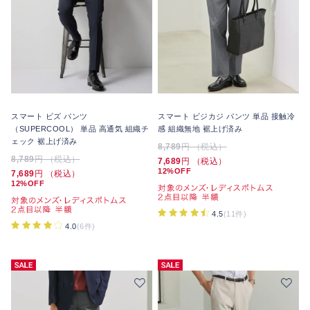
スマート ビズ パンツ
スマート ビジカジ パンツ 単品 接触冷
（SUPERCOOL） 単品 高通気 組織チ
感 組織無地 裾上げ済み
ェック 裾上げ済み
8,789
円 （税込）
8,789
円 （税込）
7,689
円 （税込）
12%OFF
7,689
円 （税込）
12%OFF
4.5
(11件)
4.0
(6件)