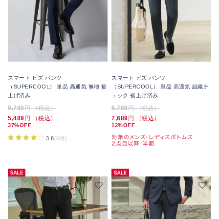
スマート ビズ パンツ
スマート ビズ パンツ
（SUPERCOOL） 単品 高通気 無地 裾
（SUPERCOOL） 単品 高通気 組織チ
上げ済み
ェック 裾上げ済み
8,789
円 （税込）
8,789
円 （税込）
5,489
円 （税込）
7,689
円 （税込）
37%OFF
12%OFF
3.8
(6件)