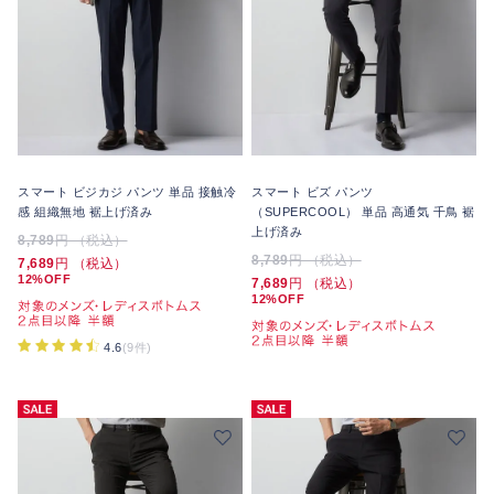
スマート ビジカジ パンツ 単品 接触冷
スマート ビズ パンツ
感 組織無地 裾上げ済み
（SUPERCOOL） 単品 高通気 千鳥 裾
上げ済み
8,789
円 （税込）
8,789
円 （税込）
7,689
円 （税込）
12%OFF
7,689
円 （税込）
12%OFF
4.6
(9件)