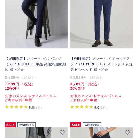
【WEB限定】スマート ビズ パンツ
【WEB限定】スマート ビズ セットア
（SUPERCOOL） 単品 高通気 組織無
ップ（SUPERCOOL）スラックス 高通
地 裾上げ未
気 ピンヘッド 裾上げ未
8,789
円 （税込）
10,989
円 （税込）
7,689
円 （税込）
8,789
円 （税込）
12%OFF
20%OFF
5.0
(1件)
5.0
(1件)