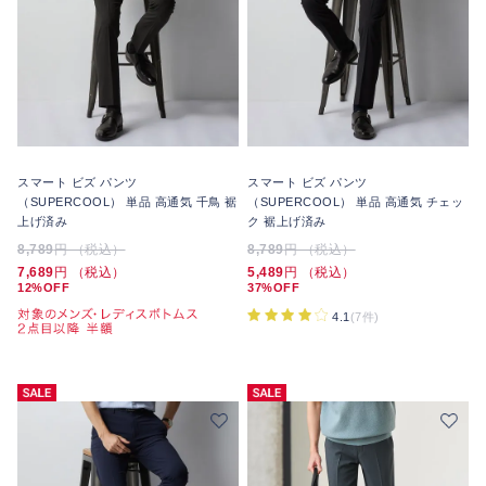
スマート ビズ パンツ
スマート ビズ パンツ
（SUPERCOOL） 単品 高通気 千鳥 裾
（SUPERCOOL） 単品 高通気 チェッ
上げ済み
ク 裾上げ済み
8,789
円 （税込）
8,789
円 （税込）
7,689
円 （税込）
5,489
円 （税込）
12%OFF
37%OFF
4.1
(7件)