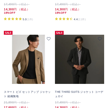
17,490
円 （税込）
17,490
円 （税込）
14,300
円 （税込）
14,300
円 （税込）
18%OFF
18%OFF
5.0
(1件)
4.4
(11件)
スマート ビズ セットアップ ジャケッ
THE THIRD SUITS ジャケット コーデ
ト 組織無地
ュロイ
21,890
円 （税込）
17,490
円 （税込）
17,600
円 （税込）
14,300
円 （税込）