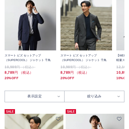
スマート ビズ セットアップ
スマート ビズ セットアップ
【WEB
（SUPERCOOL） ジャケット 千鳥
（SUPERCOOL） ジャケット 千鳥
軽量スト
ユニセッ
10,989
円 （税込）
10,989
円 （税込）
12,100
8,789
円 （税込）
8,789
円 （税込）
10,890
20%OFF
20%OFF
10%OF
表示設定
絞り込み