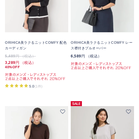
ORIHICA美ラクるニットCOMFY 配色
ORIHICA美ラクるニットCOMFY レー
カーディガン
ス襟付きプルオーバー
5,489
円 （税込）
6,589
円 （税込）
3,289
円 （税込）
40%OFF
5.0
(1件)