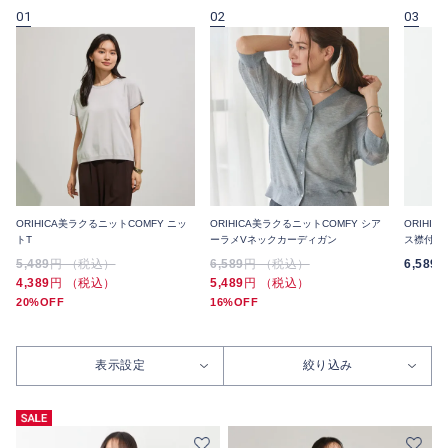
01
02
03
ORIHICA美ラクるニットCOMFY ニッ
ORIHICA美ラクるニットCOMFY シア
ORIHI
トT
ーラメVネックカーディガン
ス襟付き
5,489
円 （税込）
6,589
円 （税込）
6,589
4,389
円 （税込）
5,489
円 （税込）
20%OFF
16%OFF
表示設定
絞り込み