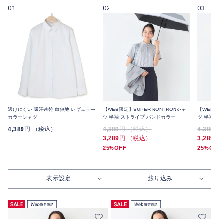
01
02
03
透けにくい 吸汗速乾 白無地 レギュラー
【WEB限定】SUPER NON-IRONシャ
【WEB限
カラーシャツ
ツ 半袖 ストライプ バンドカラー
ツ 半袖 
4,389
円 （税込）
4,389
円 （税込）
4,389
3,289
円 （税込）
3,289
25%OFF
25%OF
表示設定
絞り込み