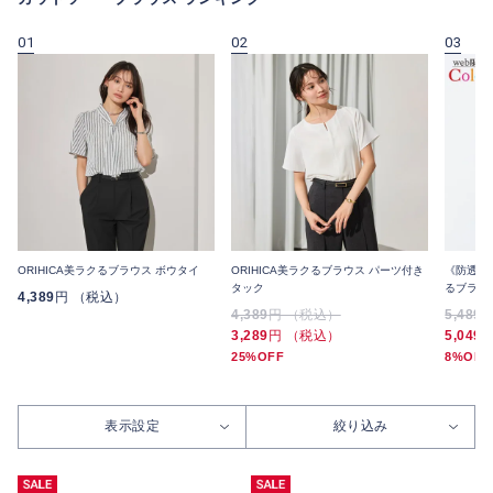
01
02
03
ORIHICA美ラクるブラウス ボウタイ
ORIHICA美ラクるブラウス パーツ付き
《防透け・
タック
るブラウス
4,389
円 （税込）
4,389
円 （税込）
5,489
3,289
円 （税込）
5,049
25%OFF
8%OFF
表示設定
絞り込み