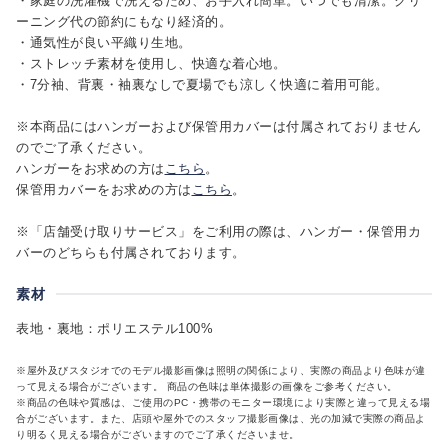
・家庭の洗濯機で洗えるため、お手入れ簡単。いつでも清潔。クリ
ーニング代の節約にもなり経済的。
・通気性が良い平織り生地。
・ストレッチ素材を使用し、快適な着心地。
・7分袖、背裏・袖裏なしで夏場でも涼しく快適に着用可能。
※本商品にはハンガーおよび保管用カバーは付属されておりません
のでご了承ください。
ハンガーをお求めの方は
こちら
。
保管用カバーをお求めの方は
こちら
。
※「店舗受け取りサービス」をご利用の際は、ハンガー・保管用カ
バーのどちらも付属されております。
素材
表地・裏地：ポリエステル100%
※屋外及びスタジオでのモデル撮影画像は照明の関係により、実際の商品より色味が違
って見える場合がございます。 商品の色味は単体撮影の画像をご参考ください。
※商品の色味や質感は、ご使用のPC・携帯のモニター環境により実際と違って見える場
合がございます。また、店頭や屋外でのスタッフ撮影画像は、光の加減で実際の商品よ
り明るく見える場合がございますのでご了承くださいませ。