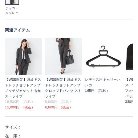
チャコー
ルグレー
関連アイテム
【WEB限定】洗えるス
【WEB限定】洗えるス
レディス用キャリーハ
【WE
トレッチセットアップ
トレッチセットアップ
ンガー
スーツ
ノッチジャケット 長袖
クロップドパンツ スト
165円 （税込）
フォー
ストライプ
ライプ
バッグ
16,500円 （税込）
8,800円 （税込）
330円
11,000円 （税込）
6,600円 （税込）
サイズ：
在 庫：