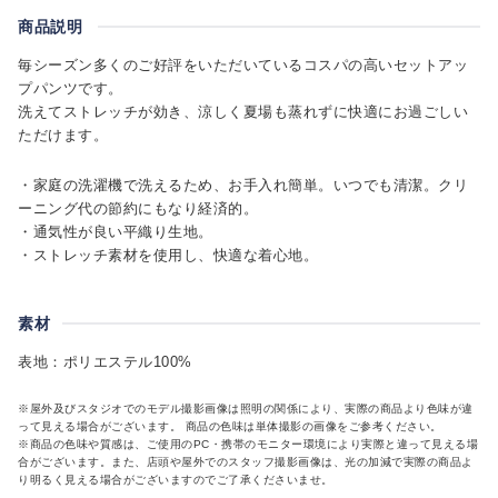
商品説明
毎シーズン多くのご好評をいただいているコスパの高いセットアッ
プパンツです。
洗えてストレッチが効き、涼しく夏場も蒸れずに快適にお過ごしい
ただけます。
・家庭の洗濯機で洗えるため、お手入れ簡単。いつでも清潔。クリ
ーニング代の節約にもなり経済的。
・通気性が良い平織り生地。
・ストレッチ素材を使用し、快適な着心地。
素材
表地：ポリエステル100%
※屋外及びスタジオでのモデル撮影画像は照明の関係により、実際の商品より色味が違
って見える場合がございます。 商品の色味は単体撮影の画像をご参考ください。
※商品の色味や質感は、ご使用のPC・携帯のモニター環境により実際と違って見える場
合がございます。また、店頭や屋外でのスタッフ撮影画像は、光の加減で実際の商品よ
り明るく見える場合がございますのでご了承くださいませ。