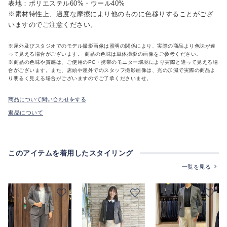
表地：ポリエステル60%・ウール40%
※素材特性上、過度な摩擦により他のものに色移りすることがござ
いますのでご注意ください。
※屋外及びスタジオでのモデル撮影画像は照明の関係により、実際の商品より色味が違
って見える場合がございます。 商品の色味は単体撮影の画像をご参考ください。
※商品の色味や質感は、ご使用のPC・携帯のモニター環境により実際と違って見える場
合がございます。また、店頭や屋外でのスタッフ撮影画像は、光の加減で実際の商品よ
り明るく見える場合がございますのでご了承くださいませ。
商品について問い合わせをする
返品について
このアイテムを着用したスタイリング
一覧を見る