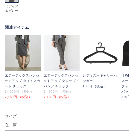
ミディア
ムグレー
関連アイテム
エアーテックスパンセ
エアーテックスパンセ
レディス用キャリーハ
【WE
ットアップ タイトスカ
ットアップ クロップド
ンガー
スーツ
ート チェック
パンツ チェック
165円 （税込）
フォー
14,300円 （税込）
14,300円 （税込）
バッグ
7,150円 （税込）
7,150円 （税込）
330円
サイズ：
在 庫：