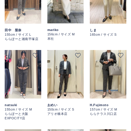
mariko
田中 梨奈
しま
156cm / サイズ M
155cm / サイズ L
165cm / サイズ S
本社
ららぽーと湘南平塚店
H.Fujimoto
natsuki
おめい
157cm / サイズ M
155cm / サイズ M
150cm / サイズ S
ららテラス川口店
ららぽーと大阪
アリオ橋本店
EXPOCITY店