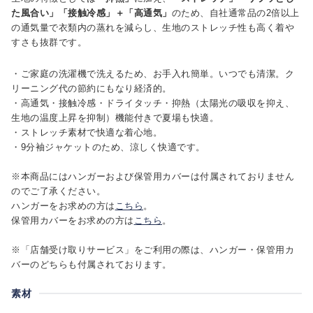
た風合い」「接触冷感」＋「高通気」
のため、自社通常品の2倍以上
の通気量で衣類内の蒸れを減らし、生地のストレッチ性も高く着や
すさも抜群です。
・ご家庭の洗濯機で洗えるため、お手入れ簡単。いつでも清潔。ク
リーニング代の節約にもなり経済的。
・高通気・接触冷感・ドライタッチ・抑熱（太陽光の吸収を抑え、
生地の温度上昇を抑制）機能付きで夏場も快適。
・ストレッチ素材で快適な着心地。
・9分袖ジャケットのため、涼しく快適です。
※本商品にはハンガーおよび保管用カバーは付属されておりません
のでご了承ください。
ハンガーをお求めの方は
こちら
。
保管用カバーをお求めの方は
こちら
。
※「店舗受け取りサービス」をご利用の際は、ハンガー・保管用カ
バーのどちらも付属されております。
素材