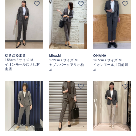
ゆきだるまま
Misa.M
OHANA
158cm / サイズ M
172cm / サイズ M
167cm / サイズ M
イオンモールむさし村
セブンパークアリオ柏
イオンモール川口前川
山店
店
店