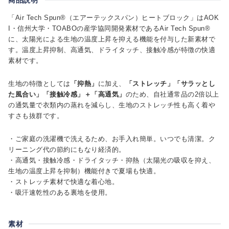
「Air Tech Spun®（エアーテックスパン）ヒートブロック」はAOK
I・信州大学・TOABOの産学協同開発素材であるAir Tech Spun®
に、太陽光による生地の温度上昇を抑える機能を付与した新素材で
す。温度上昇抑制、高通気、ドライタッチ、接触冷感が特徴の快適
素材です。
生地の特徴としては
「抑熱」
に加え、
「ストレッチ」「サラッとし
た風合い」「接触冷感」＋「高通気」
のため、自社通常品の2倍以上
の通気量で衣類内の蒸れを減らし、生地のストレッチ性も高く着や
すさも抜群です。
・ご家庭の洗濯機で洗えるため、お手入れ簡単。いつでも清潔。ク
リーニング代の節約にもなり経済的。
・高通気・接触冷感・ドライタッチ・抑熱（太陽光の吸収を抑え、
生地の温度上昇を抑制）機能付きで夏場も快適。
・ストレッチ素材で快適な着心地。
・吸汗速乾性のある裏地を使用。
素材