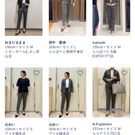
ゆきだるまま
田中 梨奈
natsuki
158cm / サイズ M
155cm / サイズ L
155cm / サイズ M
イオンモールむさし村
ららぽーと湘南平塚店
ららぽーと大阪
山店
EXPOCITY店
H.Fujimoto
おめい
おめい
157cm / サイズ M
150cm / サイズ S
150cm / サイズ S
ららテラス川口店
アリオ橋本店
アリオ橋本店