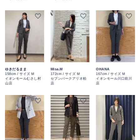
ゆきだるまま
Misa.M
OHANA
158cm / サイズ M
172cm / サイズ M
167cm / サイズ M
イオンモールむさし村
セブンパークアリオ柏
イオンモール川口前川
山店
店
店