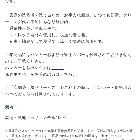
です。
・家庭の洗濯機で洗えるため、お手入れ簡単。いつでも清潔。クリ
ーニング代の節約にもなり経済的。
・通気性が良い平織り生地。
・ストレッチ素材を使用し、快適な着心地。
・背裏・袖裏なしで夏場でも涼しく快適に着用可能。
※本商品にはハンガーおよび保管用カバーは付属されておりません
のでご了承ください。
ハンガーをお求めの方は
こちら
。
保管用カバーをお求めの方は
こちら
。
※「店舗受け取りサービス」をご利用の際は、ハンガー・保管用カ
バーのどちらも付属されております。
素材
表地・裏地：ポリエステル100%
※屋外及びスタジオでのモデル撮影画像は照明の関係により、実際の商品より色味が違
って見える場合がございます。 商品の色味は単体撮影の画像をご参考ください。