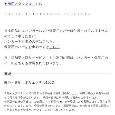
▶着用スタッフはこちら
＊＊＊＊＊＊＊＊＊＊＊＊＊＊＊＊＊＊＊＊＊＊＊＊＊
※本商品にはハンガーおよび保管用カバーは付属されておりません
のでご了承ください。
ハンガーをお求めの方は
こちら
。
保管用カバーをお求めの方は
こちら
。
※「店舗受け取りサービス」をご利用の際は、ハンガー・保管用カ
バーのどちらも付属されております。
素材
表地・裏地：ポリエステル100%
※屋外及びスタジオでのモデル撮影画像は照明の関係により、実際の商品より色味が違
って見える場合がございます。 商品の色味は単体撮影の画像をご参考ください。
※商品の色味や質感は、ご使用のPC・携帯のモニター環境により実際と違って見える場
合がございます。また、店頭や屋外でのスタッフ撮影画像は、光の加減で実際の商品よ
り明るく見える場合がございますのでご了承くださいませ。