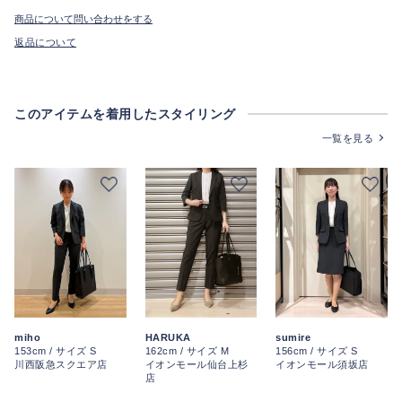
商品について問い合わせをする
返品について
このアイテムを着用したスタイリング
一覧を見る
miho
HARUKA
sumire
153cm / サイズ S
162cm / サイズ M
156cm / サイズ S
川西阪急スクエア店
イオンモール仙台上杉
イオンモール須坂店
店