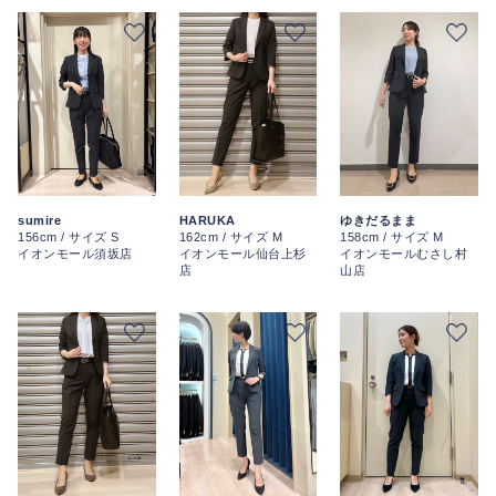
sumire
HARUKA
ゆきだるまま
156cm / サイズ S
162cm / サイズ M
158cm / サイズ M
イオンモール須坂店
イオンモール仙台上杉
イオンモールむさし村
店
山店