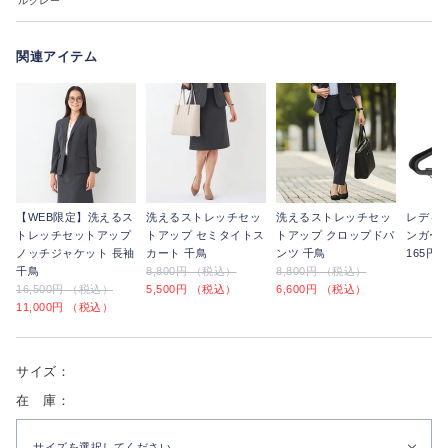
ルグレー
関連アイテム
【WEB限定】洗えるス
洗えるストレッチセッ
洗えるストレッチセッ
レディ
トレッチセットアップ
トアップ セミタイトス
トアップ クロップドパ
ンガー
ノッチジャケット 長袖
カート 千鳥
ンツ 千鳥
165円
千鳥
8,800円 （税込）
8,800円 （税込）
16,500円 （税込）
5,500円 （税込）
6,600円 （税込）
11,000円 （税込）
サイズ：
在 庫：
サイズを選択してください