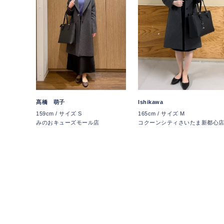
髙橋 萌子
Ishikawa
159cm / サイズ S
165cm / サイズ M
みのおキューズモール店
コクーンシティさいたま新都心