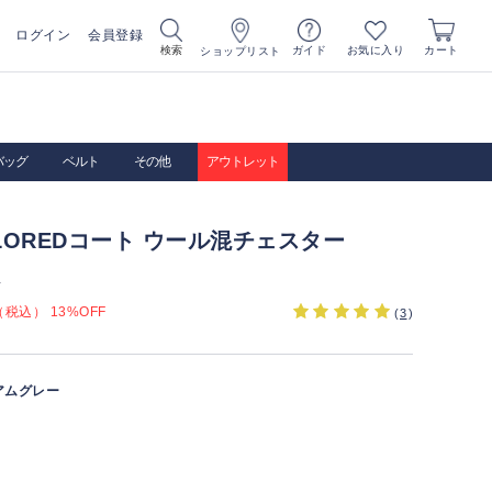
ログイン
会員登録
お気に入り
検索
ガイド
カート
ショップリスト
バッグ
ベルト
その他
アウトレット
AILOREDコート ウール混チェスター
）
税込） 13%OFF
(
3
)
アムグレー