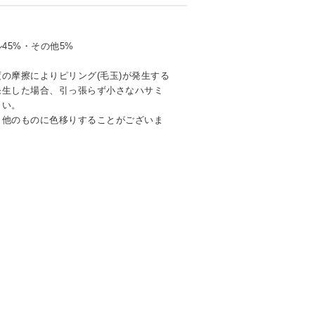
45%・その他5%
の摩擦によりピリング(毛玉)が発生する
発生した場合、引っ張らず小さなハサミ
さい。
り他のものに色移りすることがございま