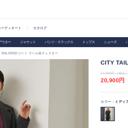
コーディネート
カタログ
アウター
ジャケット
パンツ・スラックス
トップス
シューズ
Y TAILOREDコート ウール混チェスター
CITY T
24,090円 （税込
20,900円
（
カラー：
ミディ