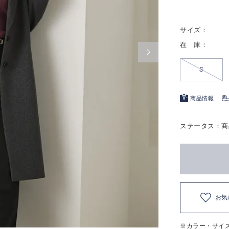
サイズ：
在 庫：
S
商品情報
ステータス：商
お気
※カラー・サイ