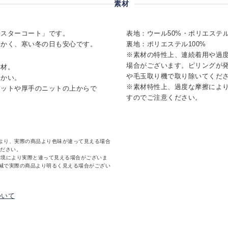
素材
ェスターコート」です。
表地：ウール50%・ポリエステル
暖かく、寒い冬の日も安心です。
裏地：ポリエステル100%
※素材の特性上、連続着用や過度
場合がございます。ピリングが
素材。
や毛玉取り機で取り除いてくだ
暖かい。
※素材特性上、過度な摩擦によ
ケットや厚手のニットの上からで
すのでご注意ください。
より、実際の商品より色味が違って見える場合
ください。
環境により実際と違って見える場合がございま
減で実際の商品より明るく見える場合がござい
ついて