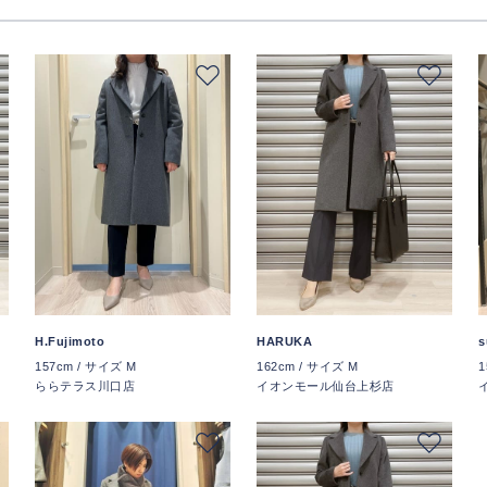
H.Fujimoto
HARUKA
s
157cm / サイズ M
162cm / サイズ M
1
ららテラス川口店
イオンモール仙台上杉店