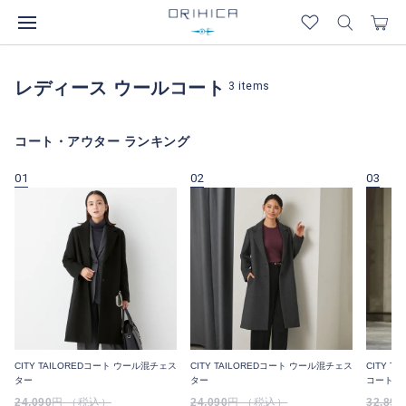
レディース ウールコート
3
items
コート・アウター ランキング
01
02
03
CITY TAILOREDコート ウール混チェス
CITY TAILOREDコート ウール混チェス
CITY 
ター
ター
コート
24,090
円 （税込）
24,090
円 （税込）
32,890