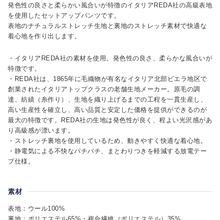
発色性の良さと柔らかい風合いが特徴のイタリアREDA社の高級表地
を使用したセットアップパンツです。
表地のナチュラルストレッチ生地と裏地のストレッチ素材で快適な
着心地を作り出します。
・イタリアREDA社の素材を使用。発色性の良さ、柔らかな風合いが
特徴です。
・REDA社は、1865年に毛織物が有名なイタリア北部ビエラ地区で
創業されたイタリアトップクラスの老舗生地メーカー。原毛の調
達、紡績（糸作り）、生地を織り上げるまでの工程を一貫生産し、
高い生産性を確立し、高い品質と安定した価格を提供ができるのが
最大の特徴です。REDA社の生地は発色性が良く、程よい光沢感があ
り高級感が漂います。
・ストレッチ裏地を使用しているため、動きやすく快適な着心地。
・静電気による不快なパチパチ、まとわりつきを軽減する放電テー
プ仕様。
素材
表地：ウール100%
裏地：ポリエステル65%・複合繊維（ポリエステル）35%