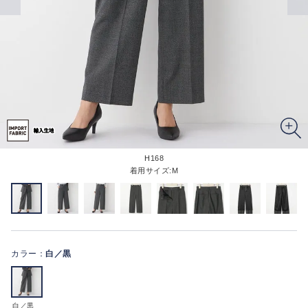
H168
着用サイズ:M
カラー：
白／黒
白／黒