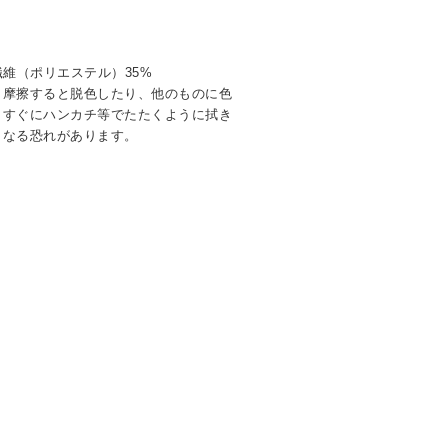
繊維（ポリエステル）35%
く摩擦すると脱色したり、他のものに色
。すぐにハンカチ等でたたくように拭き
ミなる恐れがあります。