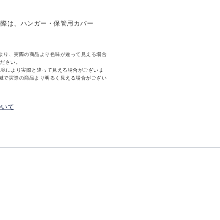
の際は、ハンガー・保管用カバー
より、実際の商品より色味が違って見える場合
ください。
環境により実際と違って見える場合がございま
減で実際の商品より明るく見える場合がござい
ついて