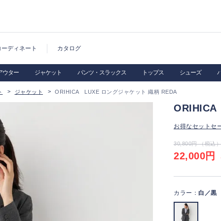
コーディネート
カタログ
アウター
ジャケット
パンツ・スラックス
トップス
シューズ
ト
ジャケット
ORIHICA LUXE ロングジャケット 織柄 REDA
ORIHIC
お得なセットセ
30,800円 （税込
22,000円
（
カラー：
白／黒