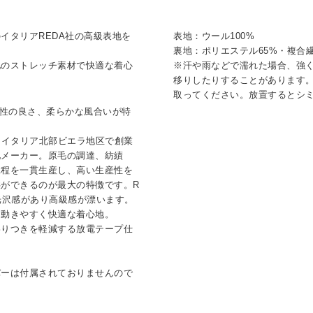
イタリアREDA社の高級表地を
表地：ウール100%
。
裏地：ポリエステル65%・複合
地のストレッチ素材で快適な着心
※汗や雨などで濡れた場合、強
移りしたりすることがあります
取ってください。放置するとシ
色性の良さ、柔らかな風合いが特
名なイタリア北部ビエラ地区で創業
地メーカー。原毛の調達、紡績
工程を一貫生産し、高い生産性を
ができるのが最大の特徴です。R
光沢感があり高級感が漂います。
、動きやすく快適な着心地。
わりつきを軽減する放電テープ仕
バーは付属されておりませんので