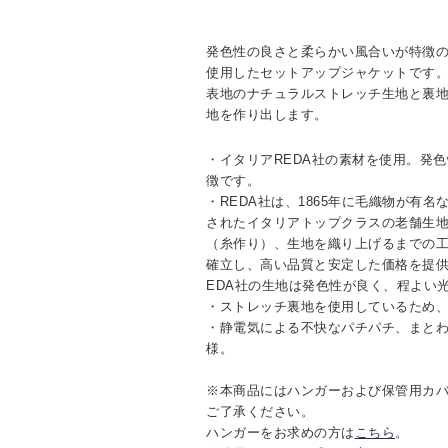
発色性の良さと柔らかい風合いが特徴の
使用したセットアップジャケットです
表地のナチュラルストレッチ生地と裏
地を作り出します。
・イタリアREDA社の素材を使用。発
徴です。
・REDA社は、1865年に毛織物が有
されたイタリアトップクラスの老舗生
（糸作り）、生地を織り上げるまでの
確立し、高い品質と安定した価格を提供
EDA社の生地は発色性が良く、程よい
・ストレッチ裏地を使用しているため
・静電気による不快なパチパチ、まと
様。
※本商品にはハンガーおよび保管用カ
ご了承ください。
ハンガーをお求めの方は
こちら
。