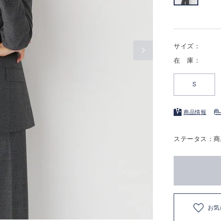
サイズ：
在 庫：
S
商品情報
ステータス：商
お気